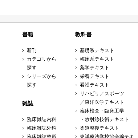
書籍
教科書
新刊
基礎系テキスト
カテゴリから
臨床系テキスト
探す
薬学テキスト
シリーズから
栄養テキスト
探す
看護テキスト
リハビリ／スポーツ
／東洋医学テキスト
雑誌
臨床検査・臨床工学
臨床雑誌内科
・放射線技術テキスト
臨床雑誌外科
柔道整復テキスト
臨床雑誌整形
東洋療法学校協会編テキ