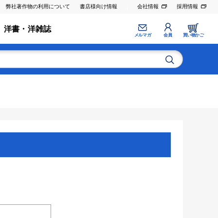
弊社著作物の利用について
書店様向け情報
会社情報
採用情報
洋書・洋雑誌
メルマガ
会員
買い物かご
。