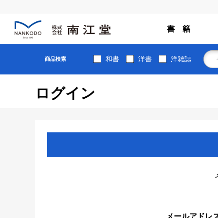
書 籍
和書
洋書
洋雑誌
商品検索
ログイン
メールアドレ