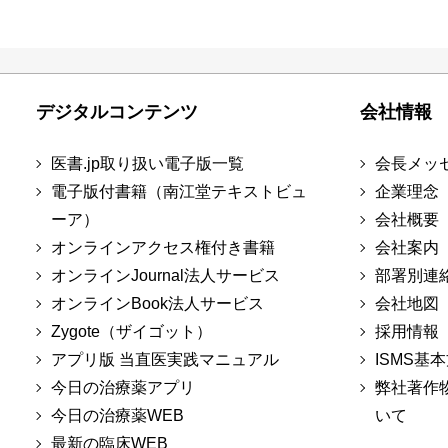
デジタルコンテンツ
会社情報
医書.jp取り扱い電子版一覧
会長メッ
電子版付書籍（南江堂テキストビュ
企業理念
ーア）
会社概要
オンラインアクセス権付き書籍
会社案内
オンラインJournal法人サービス
部署別連
オンラインBook法人サービス
会社地図
Zygote（ザイゴット）
採用情報
アプリ版 当直医実践マニュアル
ISMS基
今日の治療薬アプリ
弊社著作
今日の治療薬WEB
いて
最新の臨床WEB