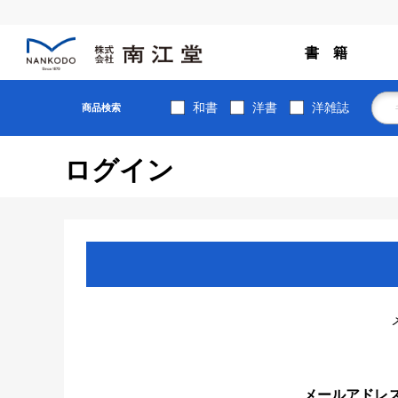
書 籍
和書
洋書
洋雑誌
商品検索
ログイン
メールアドレ