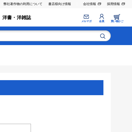
弊社著作物の利用について
書店様向け情報
会社情報
採用情報
洋書・洋雑誌
メルマガ
会員
買い物かご
。