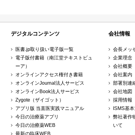
デジタルコンテンツ
会社情報
医書.jp取り扱い電子版一覧
会長メッ
電子版付書籍（南江堂テキストビュ
企業理念
ーア）
会社概要
オンラインアクセス権付き書籍
会社案内
オンラインJournal法人サービス
部署別連
オンラインBook法人サービス
会社地図
Zygote（ザイゴット）
採用情報
アプリ版 当直医実践マニュアル
ISMS基
今日の治療薬アプリ
弊社著作
今日の治療薬WEB
いて
最新の臨床WEB