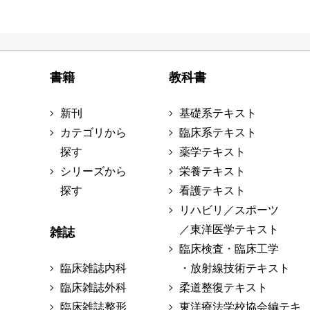
書籍
教科書
新刊
基礎系テキスト
カテゴリから
臨床系テキスト
探す
薬学テキスト
シリーズから
栄養テキスト
探す
看護テキスト
リハビリ／スポーツ
／東洋医学テキスト
雑誌
臨床検査・臨床工学
臨床雑誌内科
・放射線技術テキスト
臨床雑誌外科
柔道整復テキスト
臨床雑誌整形
東洋療法学校協会編テキ