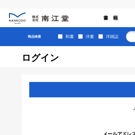
書 籍
和書
洋書
洋雑誌
商品検索
ログイン
メールアドレ