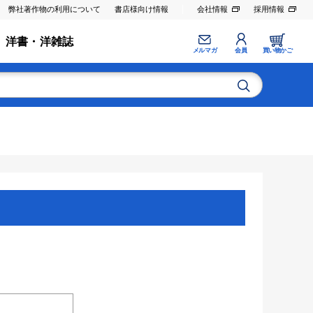
弊社著作物の利用について
書店様向け情報
会社情報
採用情報
洋書・洋雑誌
メルマガ
会員
買い物かご
。