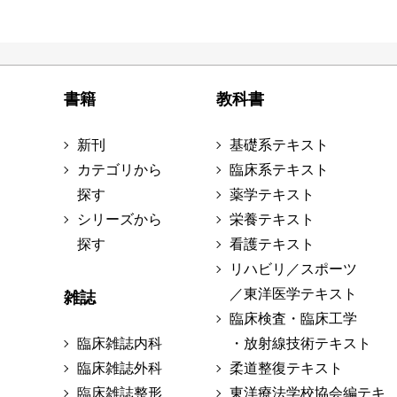
書籍
教科書
新刊
基礎系テキスト
カテゴリから
臨床系テキスト
探す
薬学テキスト
シリーズから
栄養テキスト
探す
看護テキスト
リハビリ／スポーツ
／東洋医学テキスト
雑誌
臨床検査・臨床工学
臨床雑誌内科
・放射線技術テキスト
臨床雑誌外科
柔道整復テキスト
臨床雑誌整形
東洋療法学校協会編テキ