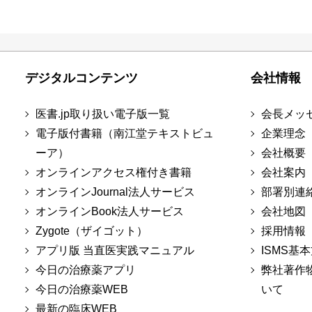
デジタルコンテンツ
会社情報
医書.jp取り扱い電子版一覧
会長メッ
電子版付書籍（南江堂テキストビュ
企業理念
ーア）
会社概要
オンラインアクセス権付き書籍
会社案内
オンラインJournal法人サービス
部署別連
オンラインBook法人サービス
会社地図
Zygote（ザイゴット）
採用情報
アプリ版 当直医実践マニュアル
ISMS基
今日の治療薬アプリ
弊社著作
今日の治療薬WEB
いて
最新の臨床WEB