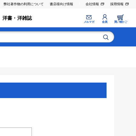
弊社著作物の利用について
書店様向け情報
会社情報
採用情報
洋書・洋雑誌
メルマガ
会員
買い物かご
。