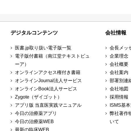
デジタルコンテンツ
会社情報
医書.jp取り扱い電子版一覧
会長メッ
電子版付書籍（南江堂テキストビュ
企業理念
ーア）
会社概要
オンラインアクセス権付き書籍
会社案内
オンラインJournal法人サービス
部署別連
オンラインBook法人サービス
会社地図
Zygote（ザイゴット）
採用情報
アプリ版 当直医実践マニュアル
ISMS基
今日の治療薬アプリ
弊社著作
今日の治療薬WEB
いて
最新の臨床WEB