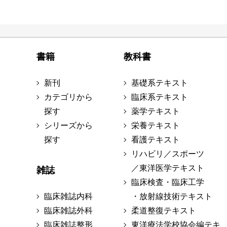
書籍
教科書
新刊
基礎系テキスト
カテゴリから
臨床系テキスト
探す
薬学テキスト
シリーズから
栄養テキスト
探す
看護テキスト
リハビリ／スポーツ
／東洋医学テキスト
雑誌
臨床検査・臨床工学
臨床雑誌内科
・放射線技術テキスト
臨床雑誌外科
柔道整復テキスト
臨床雑誌整形
東洋療法学校協会編テキ