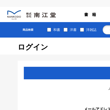
書 籍
和書
洋書
洋雑誌
商品検索
ログイン
メールアドレ