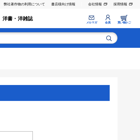
弊社著作物の利用について
書店様向け情報
会社情報
採用情報
洋書・洋雑誌
メルマガ
会員
買い物かご
。