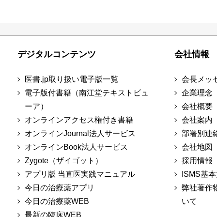
デジタルコンテンツ
会社情報
医書.jp取り扱い電子版一覧
会長メッ
電子版付書籍（南江堂テキストビュ
企業理念
ーア）
会社概要
オンラインアクセス権付き書籍
会社案内
オンラインJournal法人サービス
部署別連
オンラインBook法人サービス
会社地図
Zygote（ザイゴット）
採用情報
アプリ版 当直医実践マニュアル
ISMS基
今日の治療薬アプリ
弊社著作
今日の治療薬WEB
いて
最新の臨床WEB