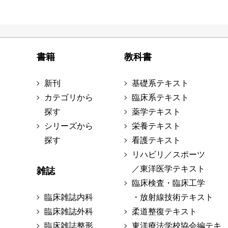
書籍
教科書
新刊
基礎系テキスト
カテゴリから
臨床系テキスト
探す
薬学テキスト
シリーズから
栄養テキスト
探す
看護テキスト
リハビリ／スポーツ
／東洋医学テキスト
雑誌
臨床検査・臨床工学
臨床雑誌内科
・放射線技術テキスト
臨床雑誌外科
柔道整復テキスト
臨床雑誌整形
東洋療法学校協会編テキ