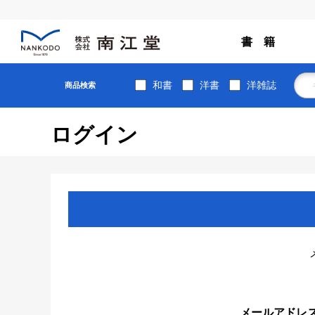
書 籍
和書
洋書
洋雑誌
商品検索
ログイン
メールアドレ