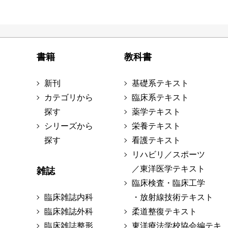
書籍
教科書
新刊
基礎系テキスト
カテゴリから
臨床系テキスト
探す
薬学テキスト
シリーズから
栄養テキスト
探す
看護テキスト
リハビリ／スポーツ
／東洋医学テキスト
雑誌
臨床検査・臨床工学
臨床雑誌内科
・放射線技術テキスト
臨床雑誌外科
柔道整復テキスト
臨床雑誌整形
東洋療法学校協会編テキ