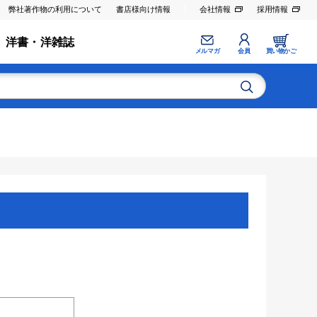
弊社著作物の利用について
書店様向け情報
会社情報
採用情報
洋書・洋雑誌
メルマガ
会員
買い物かご
。