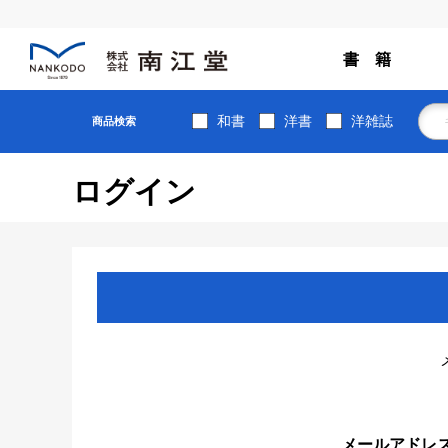
書 籍
和書
洋書
洋雑誌
商品検索
ログイン
メールアドレ