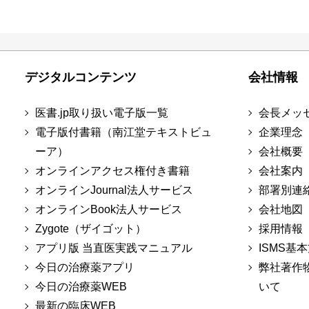
デジタルコンテンツ
会社情報
医書.jp取り扱い電子版一覧
会長メッ
電子版付書籍（南江堂テキストビュ
企業理念
ーア）
会社概要
オンラインアクセス権付き書籍
会社案内
オンラインJournal法人サービス
部署別連
オンラインBook法人サービス
会社地図
Zygote（ザイゴット）
採用情報
アプリ版 当直医実践マニュアル
ISMS基
今日の治療薬アプリ
弊社著作
今日の治療薬WEB
いて
最新の臨床WEB