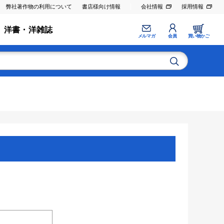
弊社著作物の利用について
書店様向け情報
会社情報
採用情報
洋書・洋雑誌
メルマガ
会員
買い物かご
。