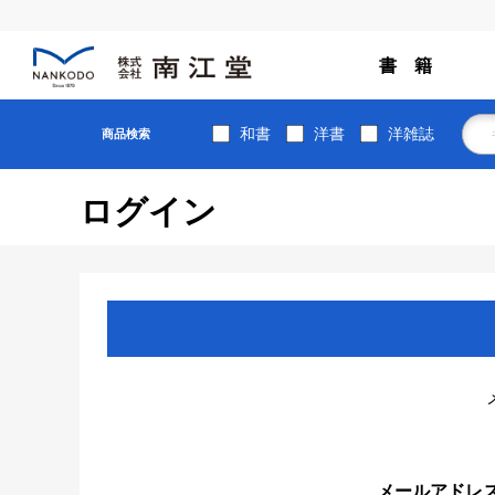
書 籍
和書
洋書
洋雑誌
商品検索
ログイン
メールアドレ