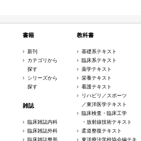
書籍
教科書
新刊
基礎系テキスト
カテゴリから
臨床系テキスト
探す
薬学テキスト
シリーズから
栄養テキスト
探す
看護テキスト
リハビリ／スポーツ
／東洋医学テキスト
雑誌
臨床検査・臨床工学
臨床雑誌内科
・放射線技術テキスト
臨床雑誌外科
柔道整復テキスト
臨床雑誌整形
東洋療法学校協会編テキ