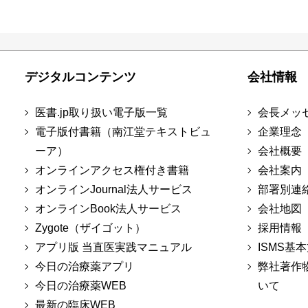
デジタルコンテンツ
会社情報
医書.jp取り扱い電子版一覧
会長メッ
電子版付書籍（南江堂テキストビュ
企業理念
ーア）
会社概要
オンラインアクセス権付き書籍
会社案内
オンラインJournal法人サービス
部署別連
オンラインBook法人サービス
会社地図
Zygote（ザイゴット）
採用情報
アプリ版 当直医実践マニュアル
ISMS基
今日の治療薬アプリ
弊社著作
今日の治療薬WEB
いて
最新の臨床WEB