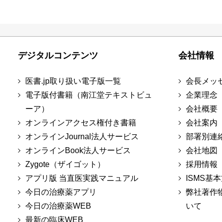
デジタルコンテンツ
会社情報
医書.jp取り扱い電子版一覧
会長メッ
電子版付書籍（南江堂テキストビュ
企業理念
ーア）
会社概要
オンラインアクセス権付き書籍
会社案内
オンラインJournal法人サービス
部署別連
オンラインBook法人サービス
会社地図
Zygote（ザイゴット）
採用情報
アプリ版 当直医実践マニュアル
ISMS基
今日の治療薬アプリ
弊社著作
今日の治療薬WEB
いて
最新の臨床WEB