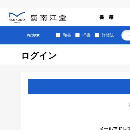
書 籍
和書
洋書
洋雑誌
商品検索
ログイン
メールアドレ