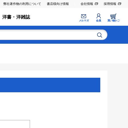
弊社著作物の利用について
書店様向け情報
会社情報
採用情報
洋書・洋雑誌
メルマガ
会員
買い物かご
。