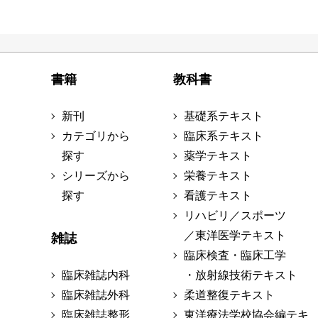
書籍
教科書
新刊
基礎系テキスト
カテゴリから
臨床系テキスト
探す
薬学テキスト
シリーズから
栄養テキスト
探す
看護テキスト
リハビリ／スポーツ
／東洋医学テキスト
雑誌
臨床検査・臨床工学
臨床雑誌内科
・放射線技術テキスト
臨床雑誌外科
柔道整復テキスト
臨床雑誌整形
東洋療法学校協会編テキ