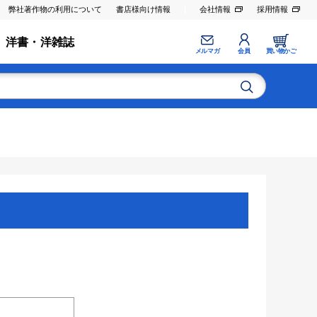
弊社著作物の利用について
書店様向け情報
会社情報
採用情報
洋書・洋雑誌
メルマガ
会員
買い物かご
。