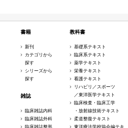
書籍
教科書
新刊
基礎系テキスト
カテゴリから
臨床系テキスト
探す
薬学テキスト
シリーズから
栄養テキスト
探す
看護テキスト
リハビリ／スポーツ
／東洋医学テキスト
雑誌
臨床検査・臨床工学
臨床雑誌内科
・放射線技術テキスト
臨床雑誌外科
柔道整復テキスト
臨床雑誌整形
東洋療法学校協会編テキ