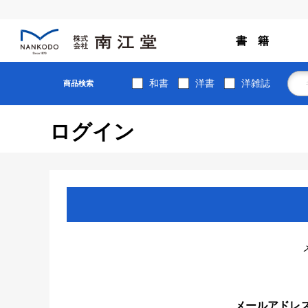
書 籍
和書
洋書
洋雑誌
商品検索
ログイン
メールアドレ