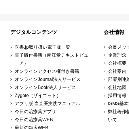
デジタルコンテンツ
会社情報
医書.jp取り扱い電子版一覧
会長メッ
電子版付書籍（南江堂テキストビュ
企業理念
ーア）
会社概要
オンラインアクセス権付き書籍
会社案内
オンラインJournal法人サービス
部署別連
オンラインBook法人サービス
会社地図
Zygote（ザイゴット）
採用情報
アプリ版 当直医実践マニュアル
ISMS基
今日の治療薬アプリ
弊社著作
今日の治療薬WEB
いて
最新の臨床WEB