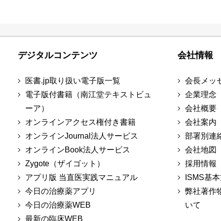
デジタルコンテンツ
会社情報
医書.jp取り扱い電子版一覧
会長メッ
電子版付書籍（南江堂テキストビュ
企業理念
ーア）
会社概要
オンラインアクセス権付き書籍
会社案内
オンラインJournal法人サービス
部署別連
オンラインBook法人サービス
会社地図
Zygote（ザイゴット）
採用情報
アプリ版 当直医実践マニュアル
ISMS基
今日の治療薬アプリ
弊社著作
今日の治療薬WEB
いて
最新の臨床WEB