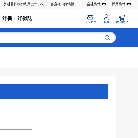
弊社著作物の利用について
書店様向け情報
会社情報
採用情報
洋書・洋雑誌
メルマガ
会員
買い物かご
。