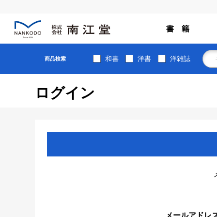
書 籍
和書
洋書
洋雑誌
商品検索
ログイン
メールアドレ