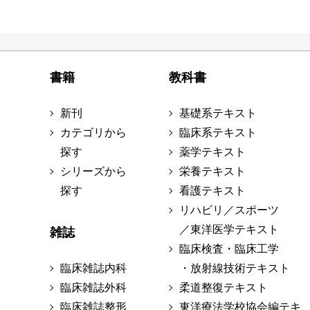
書籍
教科書
新刊
基礎系テキスト
カテゴリから
臨床系テキスト
探す
薬学テキスト
シリーズから
栄養テキスト
探す
看護テキスト
リハビリ／スポーツ
／東洋医学テキスト
雑誌
臨床検査・臨床工学
臨床雑誌内科
・放射線技術テキスト
臨床雑誌外科
柔道整復テキスト
臨床雑誌整形
東洋療法学校協会編テキ