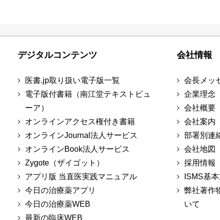
デジタルコンテンツ
会社情報
医書.jp取り扱い電子版一覧
会長メッ
電子版付書籍（南江堂テキストビュ
企業理念
ーア）
会社概要
オンラインアクセス権付き書籍
会社案内
オンラインJournal法人サービス
部署別連
オンラインBook法人サービス
会社地図
Zygote（ザイゴット）
採用情報
アプリ版 当直医実践マニュアル
ISMS基
今日の治療薬アプリ
弊社著作
今日の治療薬WEB
いて
最新の臨床WEB