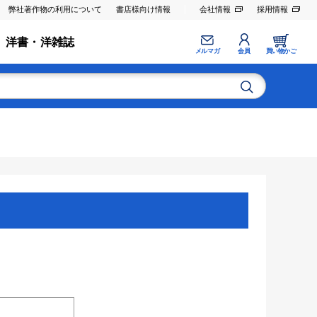
弊社著作物の利用について
書店様向け情報
会社情報
採用情報
洋書・洋雑誌
メルマガ
会員
買い物かご
。