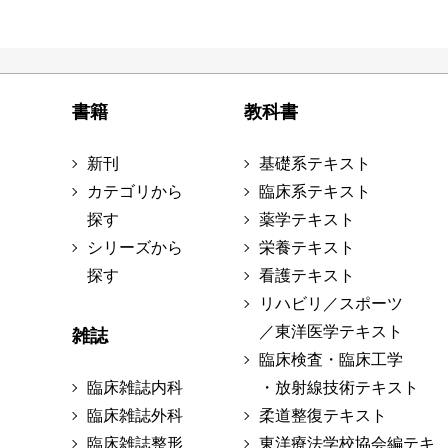
書籍
教科書
新刊
基礎系テキスト
カテゴリから
臨床系テキスト
探す
薬学テキスト
シリーズから
栄養テキスト
探す
看護テキスト
リハビリ／スポーツ
／東洋医学テキスト
雑誌
臨床検査・臨床工学
臨床雑誌内科
・放射線技術テキスト
臨床雑誌外科
柔道整復テキスト
臨床雑誌整形
東洋療法学校協会編テキ