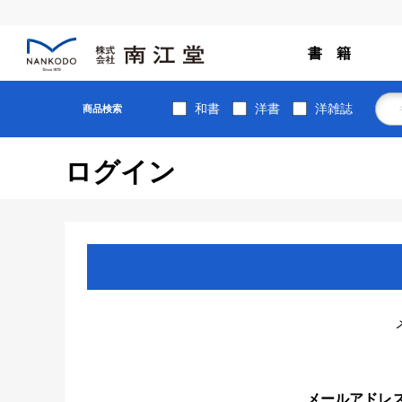
書 籍
和書
洋書
洋雑誌
商品検索
ログイン
メールアドレ