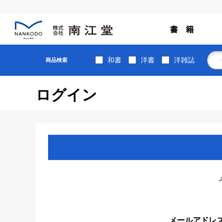
書 籍
和書
洋書
洋雑誌
商品検索
ログイン
メールアドレ