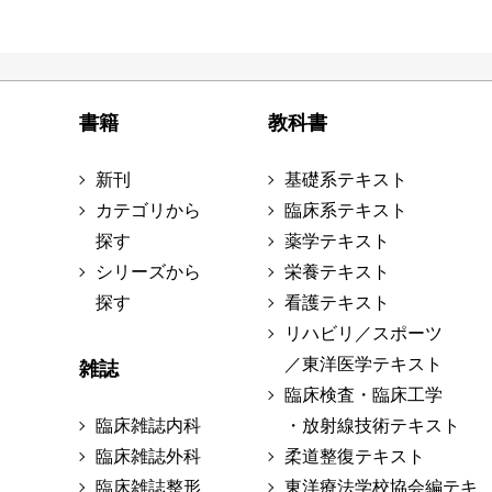
書籍
教科書
新刊
基礎系テキスト
カテゴリから
臨床系テキスト
探す
薬学テキスト
シリーズから
栄養テキスト
探す
看護テキスト
リハビリ／スポーツ
／東洋医学テキスト
雑誌
臨床検査・臨床工学
臨床雑誌内科
・放射線技術テキスト
臨床雑誌外科
柔道整復テキスト
臨床雑誌整形
東洋療法学校協会編テキ