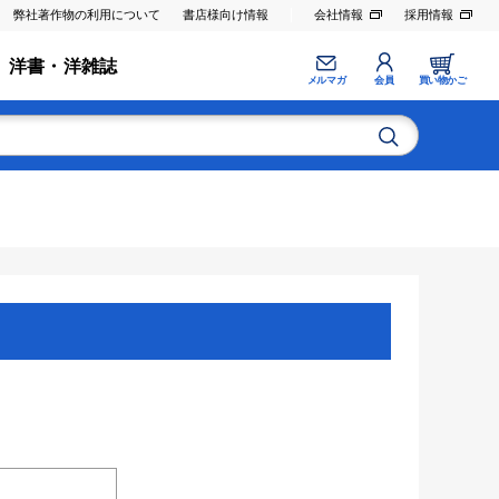
弊社著作物の利用について
書店様向け情報
会社情報
採用情報
洋書・洋雑誌
メルマガ
会員
買い物かご
。