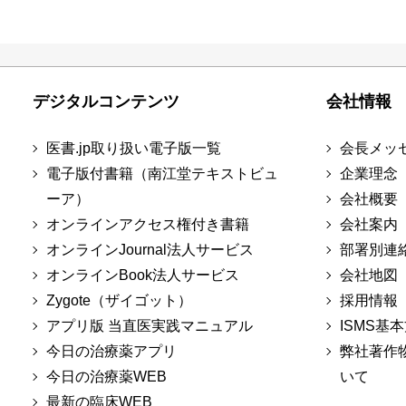
デジタルコンテンツ
会社情報
医書.jp取り扱い電子版一覧
会長メッ
電子版付書籍（南江堂テキストビュ
企業理念
ーア）
会社概要
オンラインアクセス権付き書籍
会社案内
オンラインJournal法人サービス
部署別連
オンラインBook法人サービス
会社地図
Zygote（ザイゴット）
採用情報
アプリ版 当直医実践マニュアル
ISMS基
今日の治療薬アプリ
弊社著作
今日の治療薬WEB
いて
最新の臨床WEB