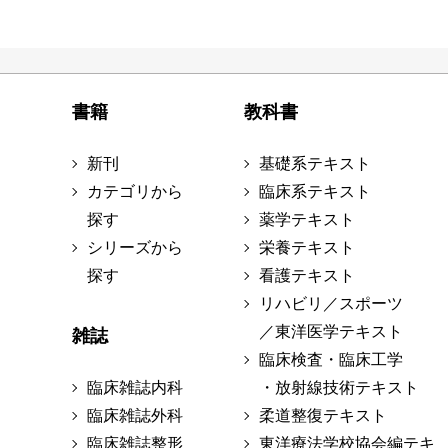
書籍
教科書
新刊
基礎系テキスト
カテゴリから
臨床系テキスト
探す
薬学テキスト
シリーズから
栄養テキスト
探す
看護テキスト
リハビリ／スポーツ
／東洋医学テキスト
雑誌
臨床検査・臨床工学
臨床雑誌内科
・放射線技術テキスト
臨床雑誌外科
柔道整復テキスト
臨床雑誌整形
東洋療法学校協会編テキ