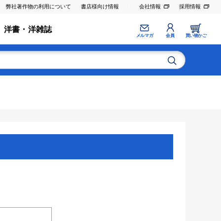
弊社著作物の利用について
書店様向け情報
会社情報
採用情報
洋書・洋雑誌
メルマガ
会員
買い物かご
。