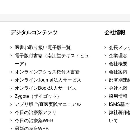
デジタルコンテンツ
会社情報
医書.jp取り扱い電子版一覧
会長メッ
電子版付書籍（南江堂テキストビュ
企業理念
ーア）
会社概要
オンラインアクセス権付き書籍
会社案内
オンラインJournal法人サービス
部署別連
オンラインBook法人サービス
会社地図
Zygote（ザイゴット）
採用情報
アプリ版 当直医実践マニュアル
ISMS基
今日の治療薬アプリ
弊社著作
今日の治療薬WEB
いて
最新の臨床WEB