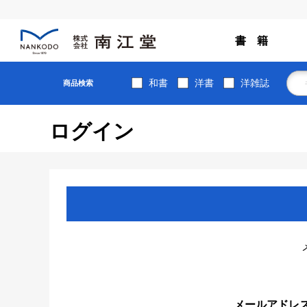
書 籍
和書
洋書
洋雑誌
商品検索
ログイン
メールアドレ