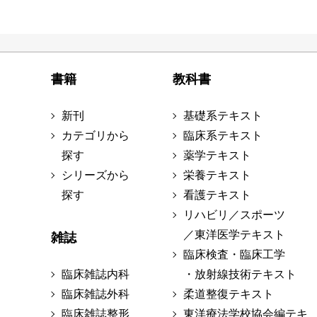
書籍
教科書
新刊
基礎系テキスト
カテゴリから
臨床系テキスト
探す
薬学テキスト
シリーズから
栄養テキスト
探す
看護テキスト
リハビリ／スポーツ
／東洋医学テキスト
雑誌
臨床検査・臨床工学
臨床雑誌内科
・放射線技術テキスト
臨床雑誌外科
柔道整復テキスト
臨床雑誌整形
東洋療法学校協会編テキ