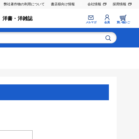
弊社著作物の利用について
書店様向け情報
会社情報
採用情報
洋書・洋雑誌
メルマガ
会員
買い物かご
。