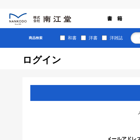
書 籍
和書
洋書
洋雑誌
商品検索
ログイン
メールアドレ