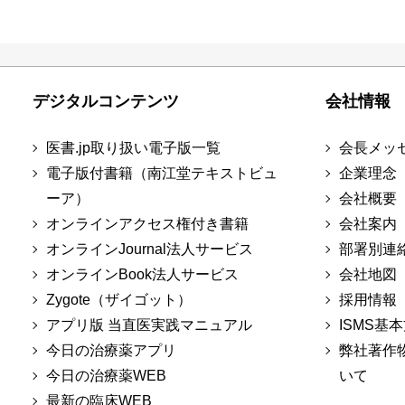
デジタルコンテンツ
会社情報
医書.jp取り扱い電子版一覧
会長メッ
電子版付書籍（南江堂テキストビュ
企業理念
ーア）
会社概要
オンラインアクセス権付き書籍
会社案内
オンラインJournal法人サービス
部署別連
オンラインBook法人サービス
会社地図
Zygote（ザイゴット）
採用情報
アプリ版 当直医実践マニュアル
ISMS基
今日の治療薬アプリ
弊社著作
今日の治療薬WEB
いて
最新の臨床WEB