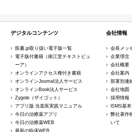
デジタルコンテンツ
会社情報
医書.jp取り扱い電子版一覧
会長メッ
電子版付書籍（南江堂テキストビュ
企業理念
ーア）
会社概要
オンラインアクセス権付き書籍
会社案内
オンラインJournal法人サービス
部署別連
オンラインBook法人サービス
会社地図
Zygote（ザイゴット）
採用情報
アプリ版 当直医実践マニュアル
ISMS基
今日の治療薬アプリ
弊社著作
今日の治療薬WEB
いて
最新の臨床WEB