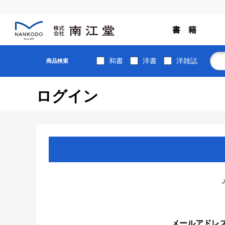
書 籍
和書
洋書
洋雑誌
商品検索
ログイン
メールアドレ