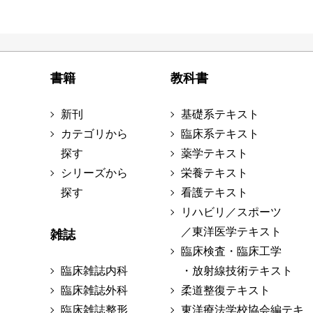
書籍
教科書
新刊
基礎系テキスト
カテゴリから
臨床系テキスト
探す
薬学テキスト
シリーズから
栄養テキスト
探す
看護テキスト
リハビリ／スポーツ
／東洋医学テキスト
雑誌
臨床検査・臨床工学
臨床雑誌内科
・放射線技術テキスト
臨床雑誌外科
柔道整復テキスト
臨床雑誌整形
東洋療法学校協会編テキ