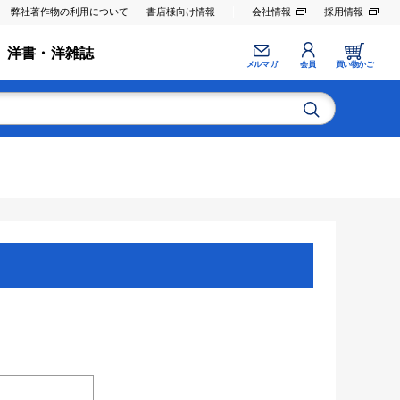
弊社著作物の利用について
書店様向け情報
会社情報
採用情報
洋書・洋雑誌
メルマガ
会員
買い物かご
。