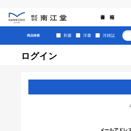
書 籍
和書
洋書
洋雑誌
商品検索
ログイン
メールアドレ