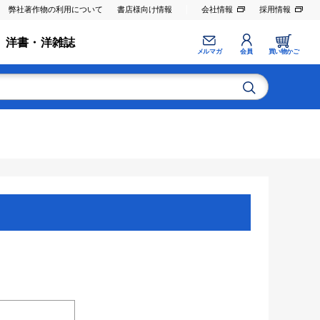
弊社著作物の利用について
書店様向け情報
会社情報
採用情報
洋書・洋雑誌
メルマガ
会員
買い物かご
。