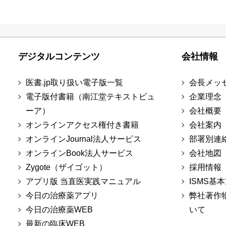
デジタルコンテンツ
会社情報
医書.jp取り扱い電子版一覧
会長メッ
電子版付書籍（南江堂テキストビュ
企業理念
ーア）
会社概要
オンラインアクセス権付き書籍
会社案内
オンラインJournal法人サービス
部署別連
オンラインBook法人サービス
会社地図
Zygote（ザイゴット）
採用情報
アプリ版 当直医実践マニュアル
ISMS基
今日の治療薬アプリ
弊社著作
今日の治療薬WEB
いて
最新の臨床WEB