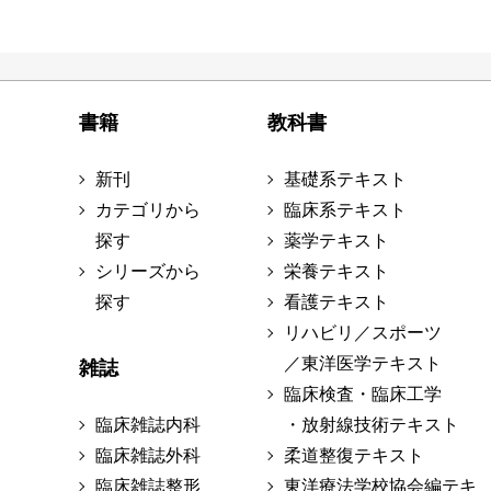
書籍
教科書
新刊
基礎系テキスト
カテゴリから
臨床系テキスト
探す
薬学テキスト
シリーズから
栄養テキスト
探す
看護テキスト
リハビリ／スポーツ
／東洋医学テキスト
雑誌
臨床検査・臨床工学
臨床雑誌内科
・放射線技術テキスト
臨床雑誌外科
柔道整復テキスト
臨床雑誌整形
東洋療法学校協会編テキ