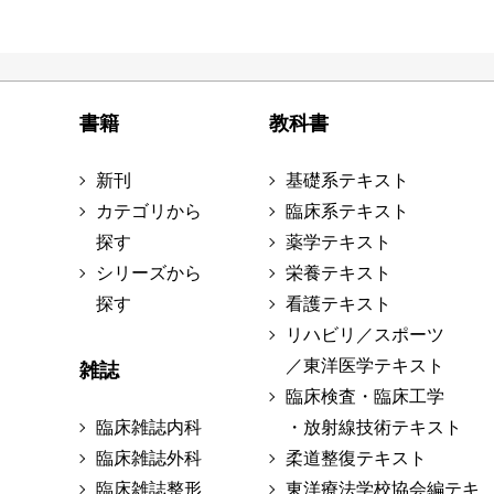
書籍
教科書
新刊
基礎系テキスト
カテゴリから
臨床系テキスト
探す
薬学テキスト
シリーズから
栄養テキスト
探す
看護テキスト
リハビリ／スポーツ
／東洋医学テキスト
雑誌
臨床検査・臨床工学
臨床雑誌内科
・放射線技術テキスト
臨床雑誌外科
柔道整復テキスト
臨床雑誌整形
東洋療法学校協会編テキ