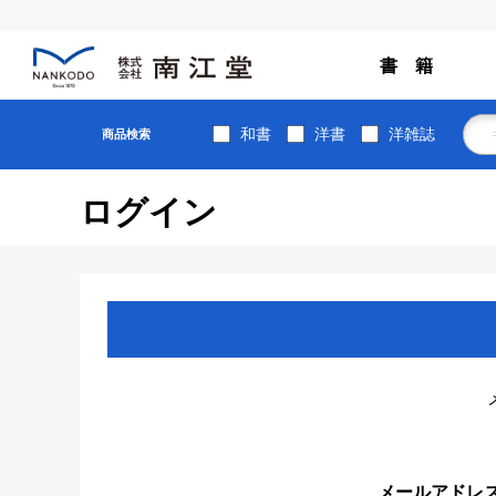
書 籍
和書
洋書
洋雑誌
商品検索
ログイン
メールアドレ