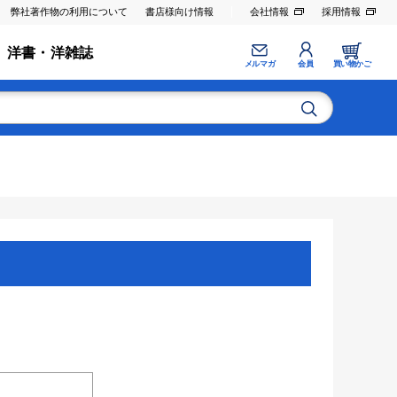
弊社著作物の利用について
書店様向け情報
会社情報
採用情報
洋書・洋雑誌
メルマガ
会員
買い物かご
。