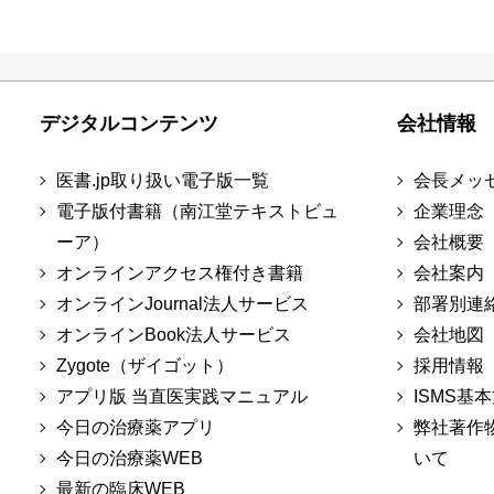
デジタルコンテンツ
会社情報
医書.jp取り扱い電子版一覧
会長メッ
電子版付書籍（南江堂テキストビュ
企業理念
ーア）
会社概要
オンラインアクセス権付き書籍
会社案内
オンラインJournal法人サービス
部署別連
オンラインBook法人サービス
会社地図
Zygote（ザイゴット）
採用情報
アプリ版 当直医実践マニュアル
ISMS基
今日の治療薬アプリ
弊社著作
今日の治療薬WEB
いて
最新の臨床WEB