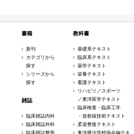
書籍
教科書
新刊
基礎系テキスト
カテゴリから
臨床系テキスト
探す
薬学テキスト
シリーズから
栄養テキスト
探す
看護テキスト
リハビリ／スポーツ
／東洋医学テキスト
雑誌
臨床検査・臨床工学
臨床雑誌内科
・放射線技術テキスト
臨床雑誌外科
柔道整復テキスト
臨床雑誌整形
東洋療法学校協会編テキ