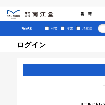
書 籍
和書
洋書
洋雑誌
商品検索
ログイン
メールアドレ