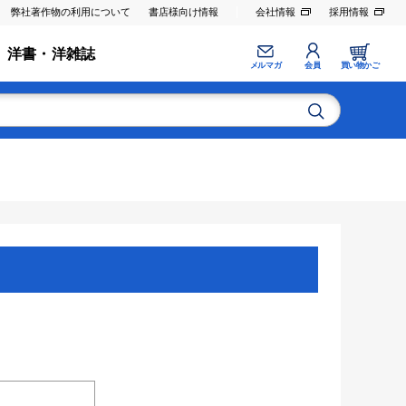
弊社著作物の利用について
書店様向け情報
会社情報
採用情報
洋書・洋雑誌
メルマガ
会員
買い物かご
。