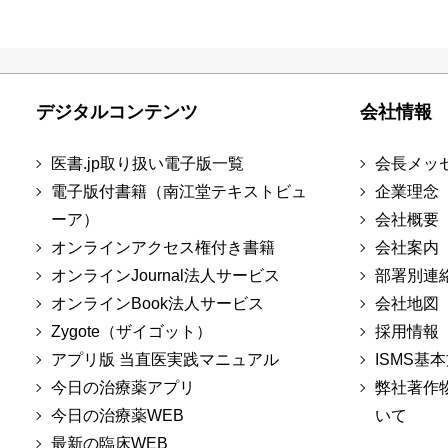
デジタルコンテンツ
会社情報
医書.jp取り扱い電子版一覧
会長メッ
電子版付書籍（南江堂テキストビュ
企業理念
ーア）
会社概要
オンラインアクセス権付き書籍
会社案内
オンラインJournal法人サービス
部署別連
オンラインBook法人サービス
会社地図
Zygote（ザイゴット）
採用情報
アプリ版 当直医実践マニュアル
ISMS基
今日の治療薬アプリ
弊社著作
今日の治療薬WEB
いて
最新の臨床WEB