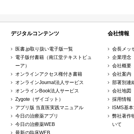
デジタルコンテンツ
会社情報
医書.jp取り扱い電子版一覧
会長メッ
電子版付書籍（南江堂テキストビュ
企業理念
ーア）
会社概要
オンラインアクセス権付き書籍
会社案内
オンラインJournal法人サービス
部署別連
オンラインBook法人サービス
会社地図
Zygote（ザイゴット）
採用情報
アプリ版 当直医実践マニュアル
ISMS基
今日の治療薬アプリ
弊社著作
今日の治療薬WEB
いて
最新の臨床WEB