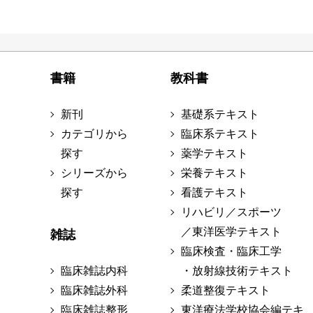
書籍
教科書
新刊
基礎系テキスト
カテゴリから
臨床系テキスト
探す
薬学テキスト
シリーズから
栄養テキスト
探す
看護テキスト
リハビリ／スポーツ
／東洋医学テキスト
雑誌
臨床検査・臨床工学
臨床雑誌内科
・放射線技術テキスト
臨床雑誌外科
柔道整復テキスト
臨床雑誌整形
東洋療法学校協会編テキ