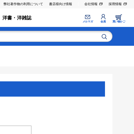
弊社著作物の利用について
書店様向け情報
会社情報
採用情報
洋書・洋雑誌
メルマガ
会員
買い物かご
。