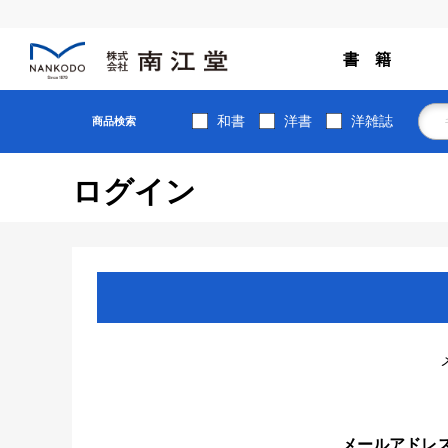
書 籍
和書
洋書
洋雑誌
商品検索
ログイン
メールアドレ