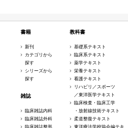
書籍
教科書
新刊
基礎系テキスト
カテゴリから
臨床系テキスト
探す
薬学テキスト
シリーズから
栄養テキスト
探す
看護テキスト
リハビリ／スポーツ
／東洋医学テキスト
雑誌
臨床検査・臨床工学
臨床雑誌内科
・放射線技術テキスト
臨床雑誌外科
柔道整復テキスト
臨床雑誌整形
東洋療法学校協会編テキ