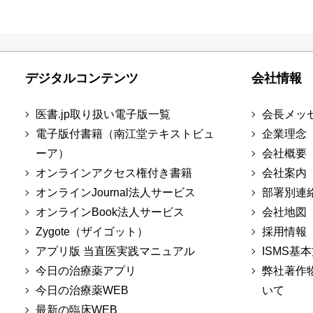
デジタルコンテンツ
会社情報
医書.jp取り扱い電子版一覧
会長メッ
電子版付書籍（南江堂テキストビュ
企業理念
ーア）
会社概要
オンラインアクセス権付き書籍
会社案内
オンラインJournal法人サービス
部署別連
オンラインBook法人サービス
会社地図
Zygote（ザイゴット）
採用情報
アプリ版 当直医実践マニュアル
ISMS基
今日の治療薬アプリ
弊社著作
今日の治療薬WEB
いて
最新の臨床WEB