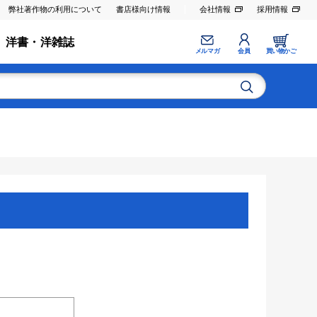
弊社著作物の利用について
書店様向け情報
会社情報
採用情報
洋書・洋雑誌
メルマガ
会員
買い物かご
。