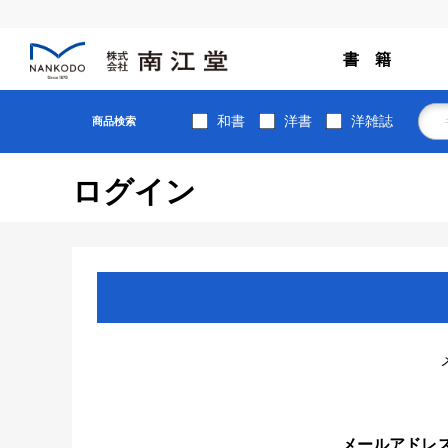
書 籍
和書
洋書
洋雑誌
商品検索
ログイン
メールアドレ