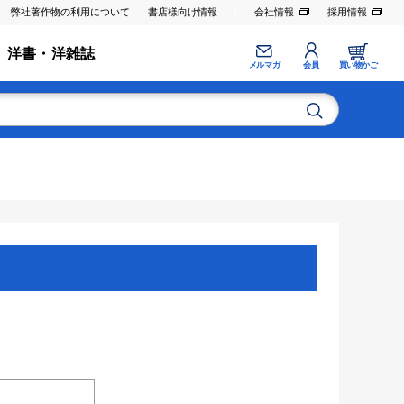
弊社著作物の利用について
書店様向け情報
会社情報
採用情報
洋書・洋雑誌
メルマガ
会員
買い物かご
。