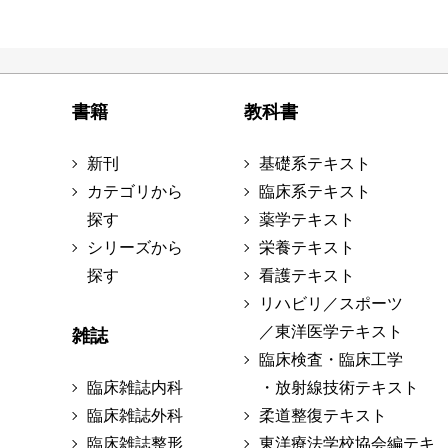
書籍
教科書
新刊
基礎系テキスト
カテゴリから
臨床系テキスト
探す
薬学テキスト
シリーズから
栄養テキスト
探す
看護テキスト
リハビリ／スポーツ
／東洋医学テキスト
雑誌
臨床検査・臨床工学
臨床雑誌内科
・放射線技術テキスト
臨床雑誌外科
柔道整復テキスト
臨床雑誌整形
東洋療法学校協会編テキ