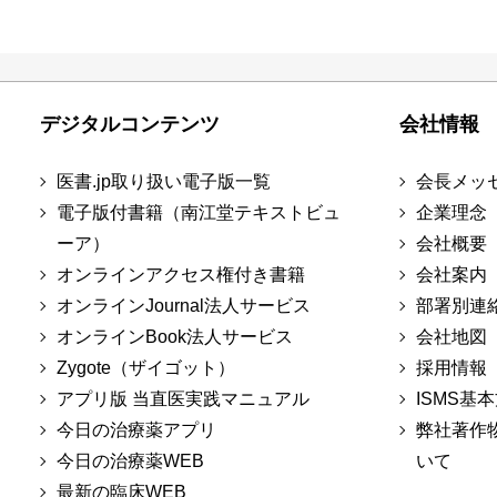
デジタルコンテンツ
会社情報
医書.jp取り扱い電子版一覧
会長メッ
電子版付書籍（南江堂テキストビュ
企業理念
ーア）
会社概要
オンラインアクセス権付き書籍
会社案内
オンラインJournal法人サービス
部署別連
オンラインBook法人サービス
会社地図
Zygote（ザイゴット）
採用情報
アプリ版 当直医実践マニュアル
ISMS基
今日の治療薬アプリ
弊社著作
今日の治療薬WEB
いて
最新の臨床WEB