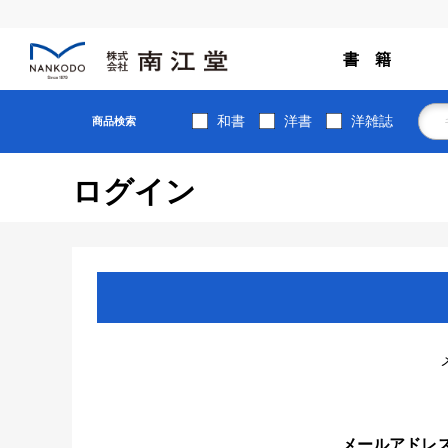
書 籍
和書
洋書
洋雑誌
商品検索
ログイン
メールアドレ