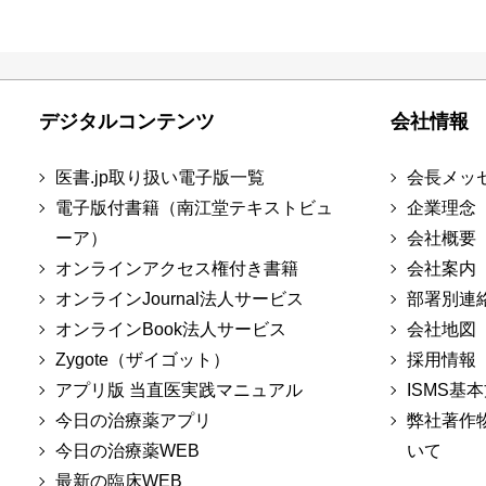
デジタルコンテンツ
会社情報
医書.jp取り扱い電子版一覧
会長メッ
電子版付書籍（南江堂テキストビュ
企業理念
ーア）
会社概要
オンラインアクセス権付き書籍
会社案内
オンラインJournal法人サービス
部署別連
オンラインBook法人サービス
会社地図
Zygote（ザイゴット）
採用情報
アプリ版 当直医実践マニュアル
ISMS基
今日の治療薬アプリ
弊社著作
今日の治療薬WEB
いて
最新の臨床WEB