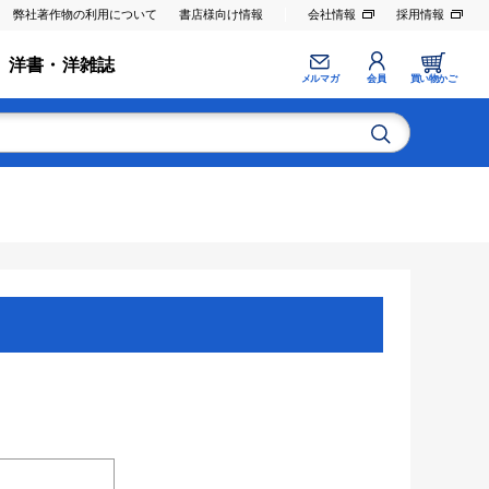
弊社著作物の利用について
書店様向け情報
会社情報
採用情報
洋書・洋雑誌
メルマガ
会員
買い物かご
。