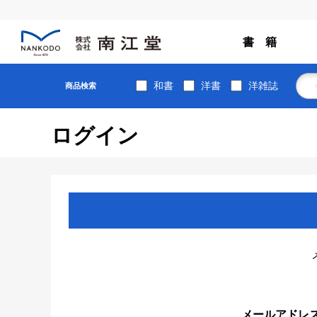
書 籍
和書
洋書
洋雑誌
商品検索
ログイン
メールアドレ