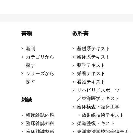
書籍
教科書
新刊
基礎系テキスト
カテゴリから
臨床系テキスト
探す
薬学テキスト
シリーズから
栄養テキスト
探す
看護テキスト
リハビリ／スポーツ
／東洋医学テキスト
雑誌
臨床検査・臨床工学
臨床雑誌内科
・放射線技術テキスト
臨床雑誌外科
柔道整復テキスト
臨床雑誌整形
東洋療法学校協会編テキ