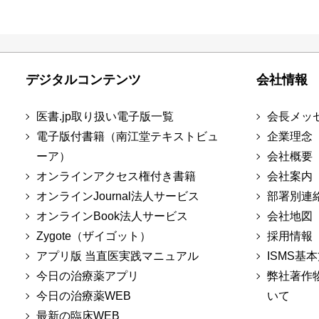
デジタルコンテンツ
会社情報
医書.jp取り扱い電子版一覧
会長メッ
電子版付書籍（南江堂テキストビュ
企業理念
ーア）
会社概要
オンラインアクセス権付き書籍
会社案内
オンラインJournal法人サービス
部署別連
オンラインBook法人サービス
会社地図
Zygote（ザイゴット）
採用情報
アプリ版 当直医実践マニュアル
ISMS基
今日の治療薬アプリ
弊社著作
今日の治療薬WEB
いて
最新の臨床WEB