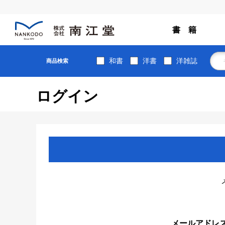
書 籍
和書
洋書
洋雑誌
商品検索
ログイン
メールアドレ