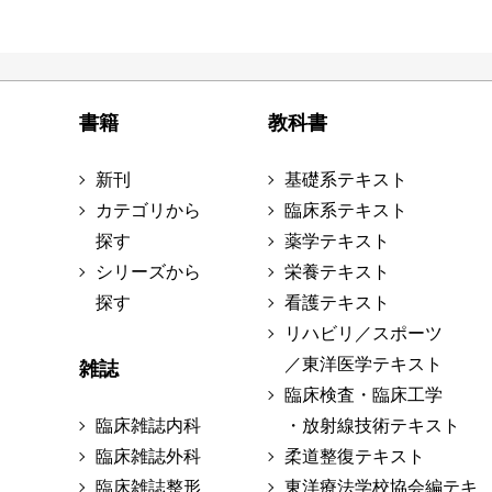
書籍
教科書
新刊
基礎系テキスト
カテゴリから
臨床系テキスト
探す
薬学テキスト
シリーズから
栄養テキスト
探す
看護テキスト
リハビリ／スポーツ
／東洋医学テキスト
雑誌
臨床検査・臨床工学
臨床雑誌内科
・放射線技術テキスト
臨床雑誌外科
柔道整復テキスト
臨床雑誌整形
東洋療法学校協会編テキ