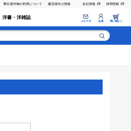
弊社著作物の利用について
書店様向け情報
会社情報
採用情報
洋書・洋雑誌
メルマガ
会員
買い物かご
。