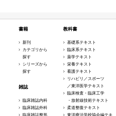
書籍
教科書
新刊
基礎系テキスト
カテゴリから
臨床系テキスト
探す
薬学テキスト
シリーズから
栄養テキスト
探す
看護テキスト
リハビリ／スポーツ
／東洋医学テキスト
雑誌
臨床検査・臨床工学
臨床雑誌内科
・放射線技術テキスト
臨床雑誌外科
柔道整復テキスト
臨床雑誌整形
東洋療法学校協会編テキ