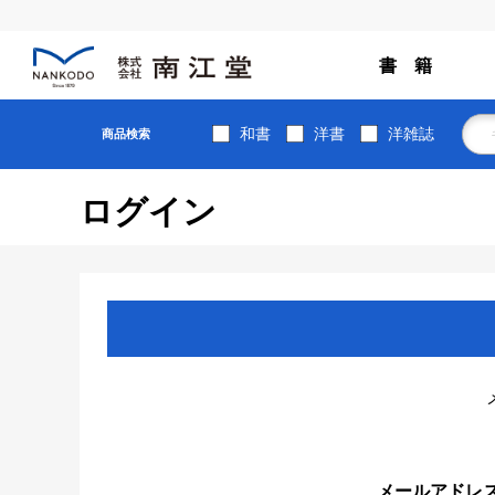
書 籍
和書
洋書
洋雑誌
商品検索
ログイン
メールアドレ