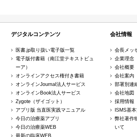
デジタルコンテンツ
会社情報
医書.jp取り扱い電子版一覧
会長メッ
電子版付書籍（南江堂テキストビュ
企業理念
ーア）
会社概要
オンラインアクセス権付き書籍
会社案内
オンラインJournal法人サービス
部署別連
オンラインBook法人サービス
会社地図
Zygote（ザイゴット）
採用情報
アプリ版 当直医実践マニュアル
ISMS基
今日の治療薬アプリ
弊社著作
今日の治療薬WEB
いて
最新の臨床WEB