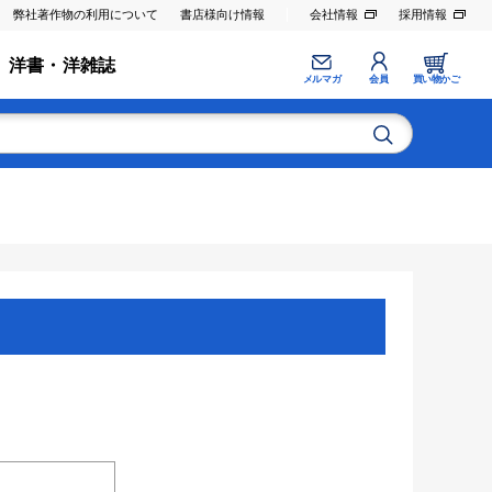
弊社著作物の利用について
書店様向け情報
会社情報
採用情報
洋書・洋雑誌
メルマガ
会員
買い物かご
。