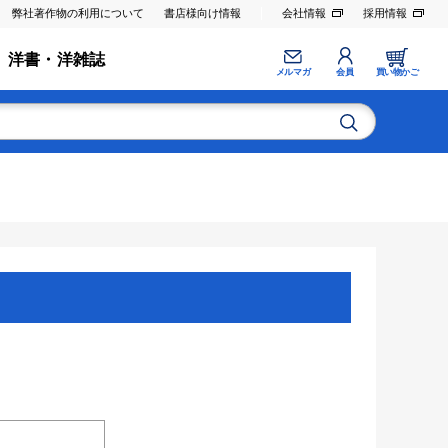
弊社著作物の利用について
書店様向け情報
会社情報
採用情報
洋書・洋雑誌
メルマガ
会員
買い物かご
。