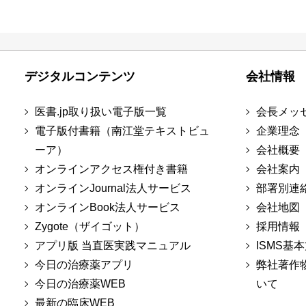
デジタルコンテンツ
会社情報
医書.jp取り扱い電子版一覧
会長メッ
電子版付書籍（南江堂テキストビュ
企業理念
ーア）
会社概要
オンラインアクセス権付き書籍
会社案内
オンラインJournal法人サービス
部署別連
オンラインBook法人サービス
会社地図
Zygote（ザイゴット）
採用情報
アプリ版 当直医実践マニュアル
ISMS基
今日の治療薬アプリ
弊社著作
今日の治療薬WEB
いて
最新の臨床WEB