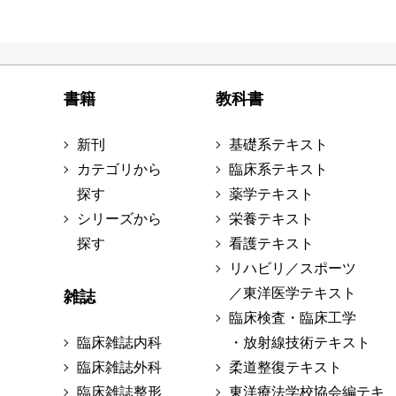
書籍
教科書
新刊
基礎系テキスト
カテゴリから
臨床系テキスト
探す
薬学テキスト
シリーズから
栄養テキスト
探す
看護テキスト
リハビリ／スポーツ
／東洋医学テキスト
雑誌
臨床検査・臨床工学
臨床雑誌内科
・放射線技術テキスト
臨床雑誌外科
柔道整復テキスト
臨床雑誌整形
東洋療法学校協会編テキ