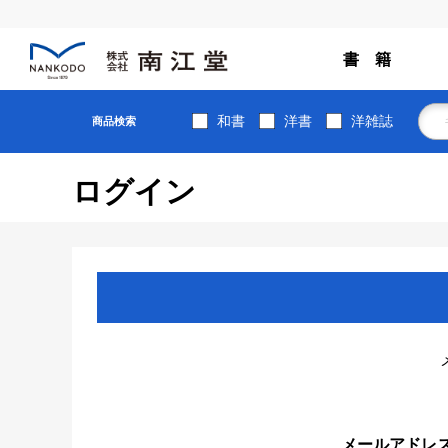
書 籍
和書
洋書
洋雑誌
商品検索
ログイン
メールアドレ