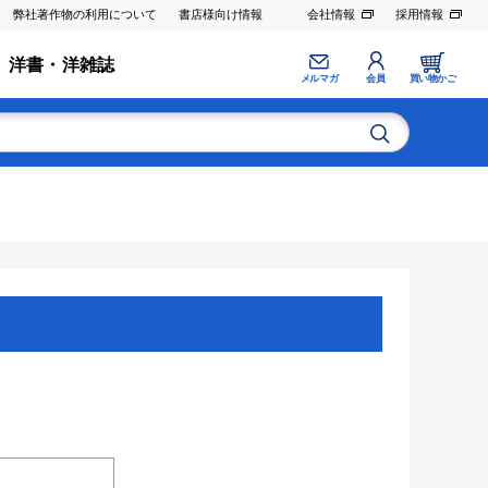
弊社著作物の利用について
書店様向け情報
会社情報
採用情報
洋書・洋雑誌
メルマガ
会員
買い物かご
。