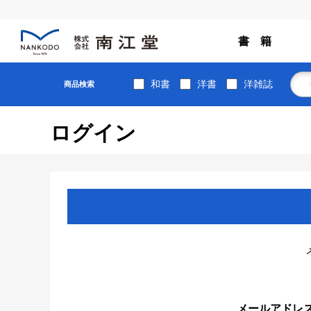
書 籍
和書
洋書
洋雑誌
商品検索
ログイン
メールアドレ