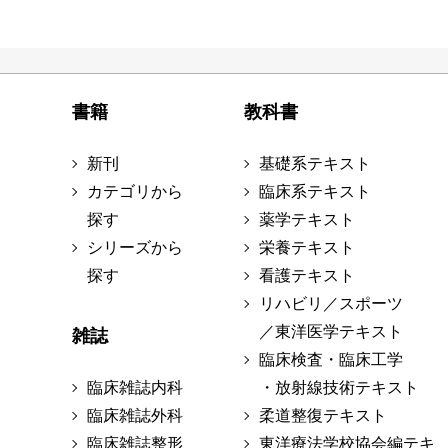
書籍
教科書
新刊
基礎系テキスト
カテゴリから
臨床系テキスト
探す
薬学テキスト
シリーズから
栄養テキスト
探す
看護テキスト
リハビリ／スポーツ
／東洋医学テキスト
雑誌
臨床検査・臨床工学
臨床雑誌内科
・放射線技術テキスト
臨床雑誌外科
柔道整復テキスト
臨床雑誌整形
東洋療法学校協会編テキ