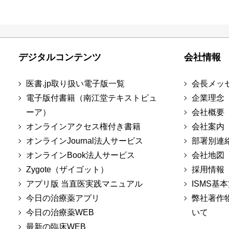
デジタルコンテンツ
会社情報
医書.jp取り扱い電子版一覧
会長メッ
電子版付書籍（南江堂テキストビュ
企業理念
ーア）
会社概要
オンラインアクセス権付き書籍
会社案内
オンラインJournal法人サービス
部署別連
オンラインBook法人サービス
会社地図
Zygote（ザイゴット）
採用情報
アプリ版 当直医実践マニュアル
ISMS基
今日の治療薬アプリ
弊社著作
今日の治療薬WEB
いて
最新の臨床WEB