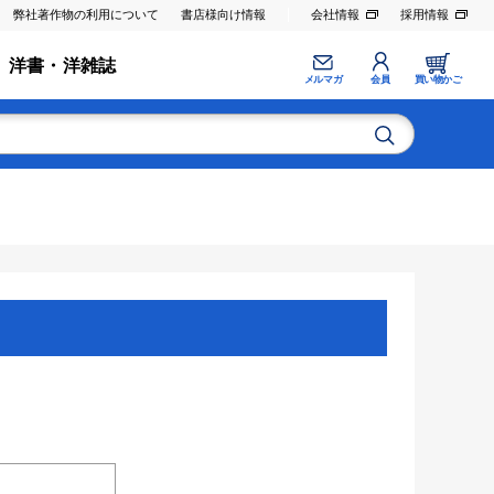
弊社著作物の利用について
書店様向け情報
会社情報
採用情報
洋書・洋雑誌
メルマガ
会員
買い物かご
。