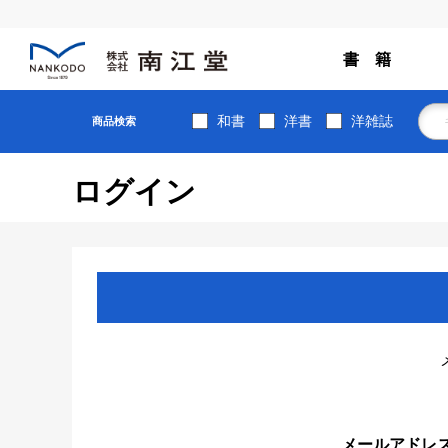
書 籍
和書
洋書
洋雑誌
商品検索
ログイン
メールアドレ