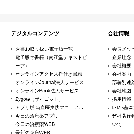
デジタルコンテンツ
会社情報
医書.jp取り扱い電子版一覧
会長メッ
電子版付書籍（南江堂テキストビュ
企業理念
ーア）
会社概要
オンラインアクセス権付き書籍
会社案内
オンラインJournal法人サービス
部署別連
オンラインBook法人サービス
会社地図
Zygote（ザイゴット）
採用情報
アプリ版 当直医実践マニュアル
ISMS基
今日の治療薬アプリ
弊社著作
今日の治療薬WEB
いて
最新の臨床WEB