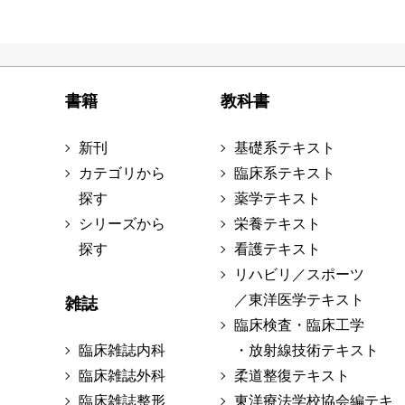
書籍
教科書
新刊
基礎系テキスト
カテゴリから
臨床系テキスト
探す
薬学テキスト
シリーズから
栄養テキスト
探す
看護テキスト
リハビリ／スポーツ
／東洋医学テキスト
雑誌
臨床検査・臨床工学
臨床雑誌内科
・放射線技術テキスト
臨床雑誌外科
柔道整復テキスト
臨床雑誌整形
東洋療法学校協会編テキ