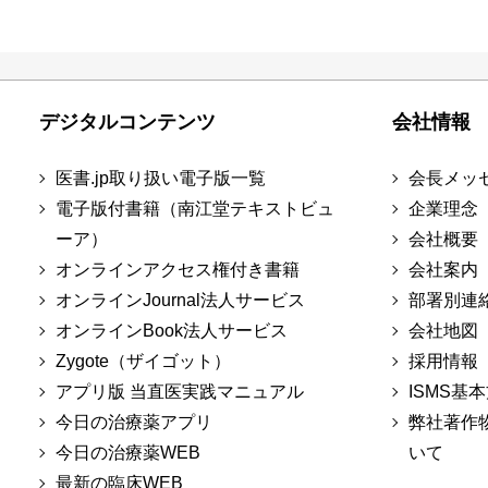
デジタルコンテンツ
会社情報
医書.jp取り扱い電子版一覧
会長メッ
電子版付書籍（南江堂テキストビュ
企業理念
ーア）
会社概要
オンラインアクセス権付き書籍
会社案内
オンラインJournal法人サービス
部署別連
オンラインBook法人サービス
会社地図
Zygote（ザイゴット）
採用情報
アプリ版 当直医実践マニュアル
ISMS基
今日の治療薬アプリ
弊社著作
今日の治療薬WEB
いて
最新の臨床WEB