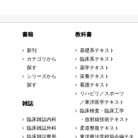
書籍
教科書
新刊
基礎系テキスト
カテゴリから
臨床系テキスト
探す
薬学テキスト
シリーズから
栄養テキスト
探す
看護テキスト
リハビリ／スポーツ
／東洋医学テキスト
雑誌
臨床検査・臨床工学
臨床雑誌内科
・放射線技術テキスト
臨床雑誌外科
柔道整復テキスト
臨床雑誌整形
東洋療法学校協会編テキ