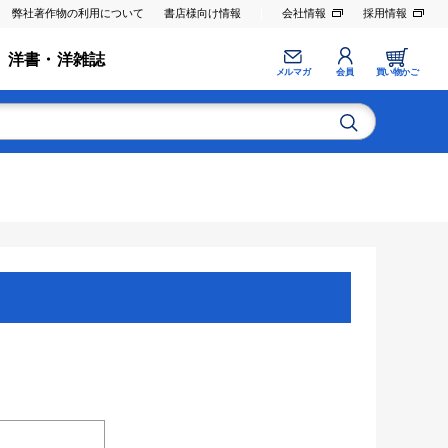
弊社著作物の利用について
書店様向け情報
会社情報
採用情報
洋書・洋雑誌
メルマガ
会員
買い物かご
。