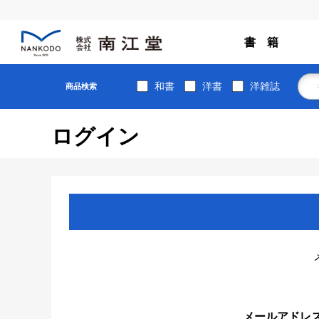
書 籍
和書
洋書
洋雑誌
商品検索
ログイン
メールアドレ