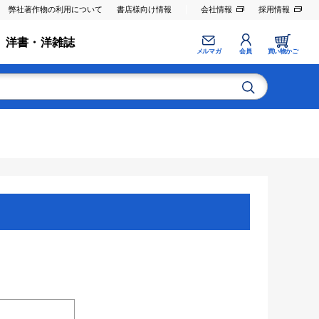
弊社著作物の利用について
書店様向け情報
会社情報
採用情報
洋書・洋雑誌
メルマガ
会員
買い物かご
。