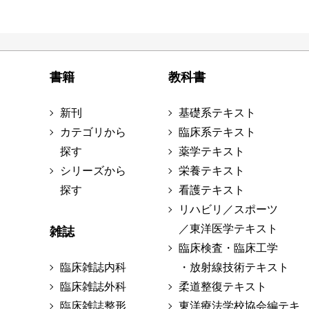
書籍
教科書
新刊
基礎系テキスト
カテゴリから
臨床系テキスト
探す
薬学テキスト
シリーズから
栄養テキスト
探す
看護テキスト
リハビリ／スポーツ
／東洋医学テキスト
雑誌
臨床検査・臨床工学
臨床雑誌内科
・放射線技術テキスト
臨床雑誌外科
柔道整復テキスト
臨床雑誌整形
東洋療法学校協会編テキ