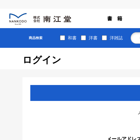
書 籍
和書
洋書
洋雑誌
商品検索
ログイン
メールアドレ