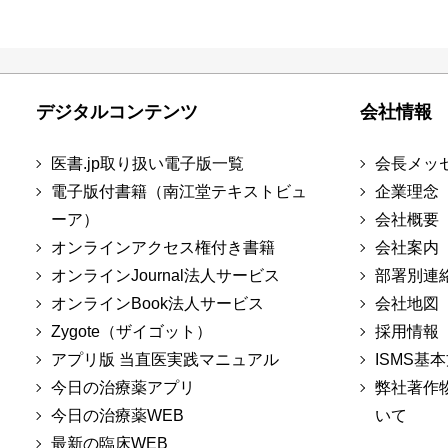
デジタルコンテンツ
会社情報
医書.jp取り扱い電子版一覧
会長メッ
電子版付書籍（南江堂テキストビュ
企業理念
ーア）
会社概要
オンラインアクセス権付き書籍
会社案内
オンラインJournal法人サービス
部署別連
オンラインBook法人サービス
会社地図
Zygote（ザイゴット）
採用情報
アプリ版 当直医実践マニュアル
ISMS基
今日の治療薬アプリ
弊社著作
今日の治療薬WEB
いて
最新の臨床WEB