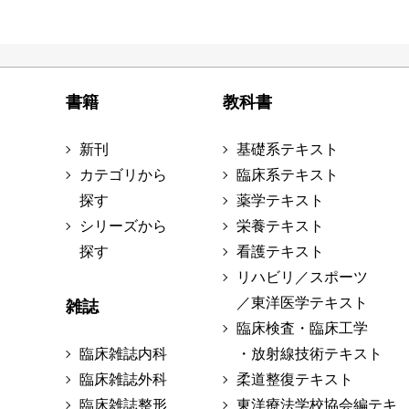
書籍
教科書
新刊
基礎系テキスト
カテゴリから
臨床系テキスト
探す
薬学テキスト
シリーズから
栄養テキスト
探す
看護テキスト
リハビリ／スポーツ
／東洋医学テキスト
雑誌
臨床検査・臨床工学
臨床雑誌内科
・放射線技術テキスト
臨床雑誌外科
柔道整復テキスト
臨床雑誌整形
東洋療法学校協会編テキ