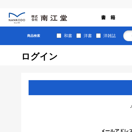
書 籍
和書
洋書
洋雑誌
商品検索
ログイン
メールアドレ