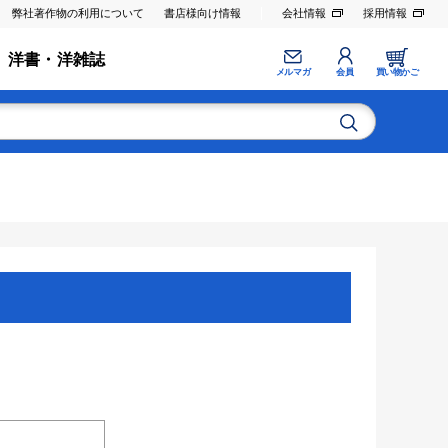
弊社著作物の利用について
書店様向け情報
会社情報
採用情報
洋書・洋雑誌
メルマガ
会員
買い物かご
。