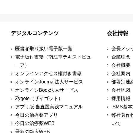
デジタルコンテンツ
会社情報
医書.jp取り扱い電子版一覧
会長メッ
電子版付書籍（南江堂テキストビュ
企業理念
ーア）
会社概要
オンラインアクセス権付き書籍
会社案内
オンラインJournal法人サービス
部署別連
オンラインBook法人サービス
会社地図
Zygote（ザイゴット）
採用情報
アプリ版 当直医実践マニュアル
ISMS基
今日の治療薬アプリ
弊社著作
今日の治療薬WEB
いて
最新の臨床WEB