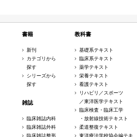
書籍
教科書
新刊
基礎系テキスト
カテゴリから
臨床系テキスト
探す
薬学テキスト
シリーズから
栄養テキスト
探す
看護テキスト
リハビリ／スポーツ
／東洋医学テキスト
雑誌
臨床検査・臨床工学
臨床雑誌内科
・放射線技術テキスト
臨床雑誌外科
柔道整復テキスト
臨床雑誌整形
東洋療法学校協会編テキ