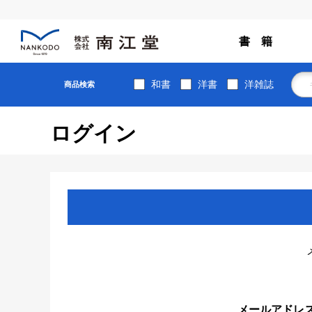
書 籍
和書
洋書
洋雑誌
商品検索
ログイン
メールアドレ