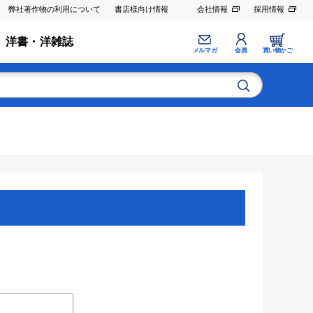
弊社著作物の利用について
書店様向け情報
会社情報
採用情報
洋書・洋雑誌
メルマガ
会員
買い物かご
。