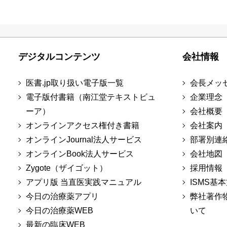
デジタルコンテンツ
会社情報
医書.jp取り扱い電子版一覧
会長メッ
電子版付書籍（南江堂テキストビュ
企業理念
ーア）
会社概要
オンラインアクセス権付き書籍
会社案内
オンラインJournal法人サービス
部署別連
オンラインBook法人サービス
会社地図
Zygote（ザイゴット）
採用情報
アプリ版 当直医実践マニュアル
ISMS基
今日の治療薬アプリ
弊社著作
今日の治療薬WEB
いて
最新の臨床WEB