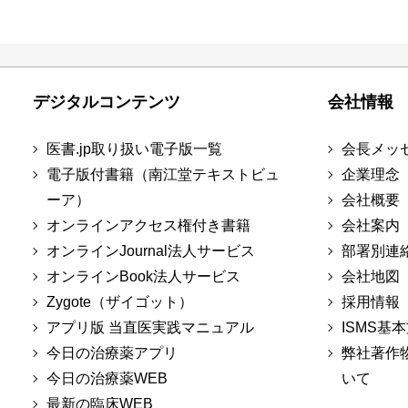
デジタルコンテンツ
会社情報
医書.jp取り扱い電子版一覧
会長メッ
電子版付書籍（南江堂テキストビュ
企業理念
ーア）
会社概要
オンラインアクセス権付き書籍
会社案内
オンラインJournal法人サービス
部署別連
オンラインBook法人サービス
会社地図
Zygote（ザイゴット）
採用情報
アプリ版 当直医実践マニュアル
ISMS基
今日の治療薬アプリ
弊社著作
今日の治療薬WEB
いて
最新の臨床WEB