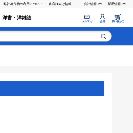
弊社著作物の利用について
書店様向け情報
会社情報
採用情報
洋書・洋雑誌
メルマガ
会員
買い物かご
。