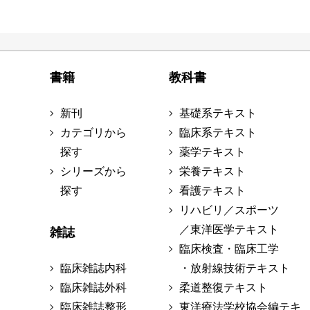
書籍
教科書
新刊
基礎系テキスト
カテゴリから
臨床系テキスト
探す
薬学テキスト
シリーズから
栄養テキスト
探す
看護テキスト
リハビリ／スポーツ
／東洋医学テキスト
雑誌
臨床検査・臨床工学
臨床雑誌内科
・放射線技術テキスト
臨床雑誌外科
柔道整復テキスト
臨床雑誌整形
東洋療法学校協会編テキ