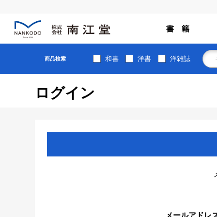
書 籍
和書
洋書
洋雑誌
商品検索
ログイン
メールアドレ