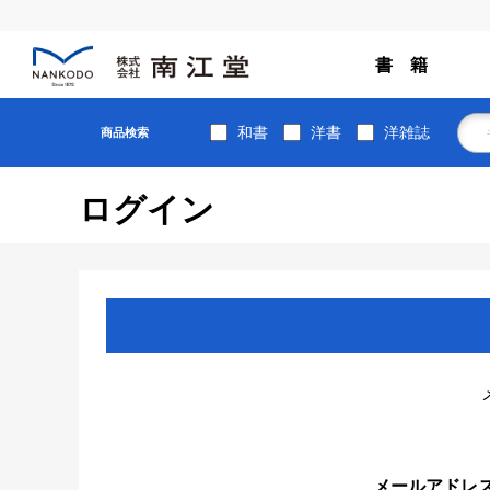
書 籍
和書
洋書
洋雑誌
商品検索
ログイン
メールアドレ