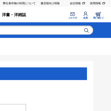
弊社著作物の利用について
書店様向け情報
会社情報
採用情報
洋書・洋雑誌
メルマガ
会員
買い物かご
。