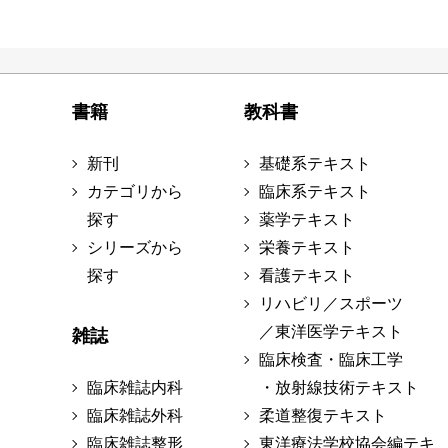
書籍
教科書
新刊
基礎系テキスト
カテゴリから
臨床系テキスト
探す
薬学テキスト
シリーズから
栄養テキスト
探す
看護テキスト
リハビリ／スポーツ
／東洋医学テキスト
雑誌
臨床検査・臨床工学
臨床雑誌内科
・放射線技術テキスト
臨床雑誌外科
柔道整復テキスト
臨床雑誌整形
東洋療法学校協会編テキ