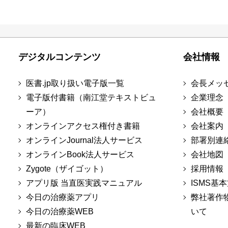
デジタルコンテンツ
会社情報
医書.jp取り扱い電子版一覧
会長メッ
電子版付書籍（南江堂テキストビュ
企業理念
ーア）
会社概要
オンラインアクセス権付き書籍
会社案内
オンラインJournal法人サービス
部署別連
オンラインBook法人サービス
会社地図
Zygote（ザイゴット）
採用情報
アプリ版 当直医実践マニュアル
ISMS基
今日の治療薬アプリ
弊社著作
今日の治療薬WEB
いて
最新の臨床WEB