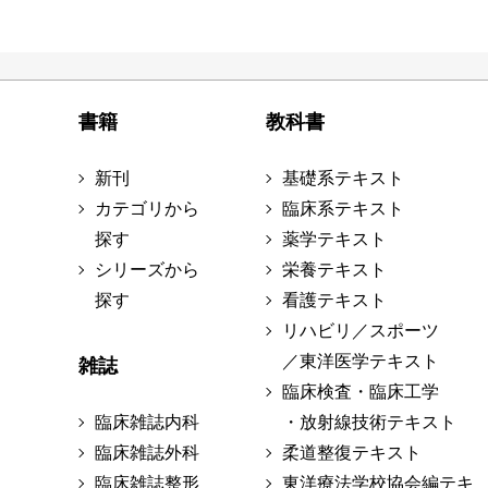
書籍
教科書
新刊
基礎系テキスト
カテゴリから
臨床系テキスト
探す
薬学テキスト
シリーズから
栄養テキスト
探す
看護テキスト
リハビリ／スポーツ
／東洋医学テキスト
雑誌
臨床検査・臨床工学
臨床雑誌内科
・放射線技術テキスト
臨床雑誌外科
柔道整復テキスト
臨床雑誌整形
東洋療法学校協会編テキ