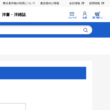
弊社著作物の利用について
書店様向け情報
会社情報
採用情報
洋書・洋雑誌
メルマガ
会員
買い物かご
。