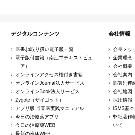
デジタルコンテンツ
会社情報
医書.jp取り扱い電子版一覧
会長メッ
電子版付書籍（南江堂テキストビュ
企業理念
ーア）
会社概要
オンラインアクセス権付き書籍
会社案内
オンラインJournal法人サービス
部署別連
オンラインBook法人サービス
会社地図
Zygote（ザイゴット）
採用情報
アプリ版 当直医実践マニュアル
ISMS基
今日の治療薬アプリ
弊社著作
今日の治療薬WEB
いて
最新の臨床WEB