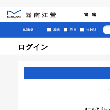
書 籍
和書
洋書
洋雑誌
商品検索
ログイン
メールアドレ