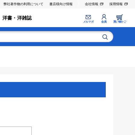
弊社著作物の利用について
書店様向け情報
会社情報
採用情報
洋書・洋雑誌
メルマガ
会員
買い物かご
。