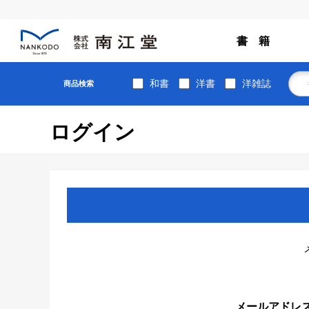
書 籍
和書
洋書
洋雑誌
商品検索
ログイン
メールアドレ