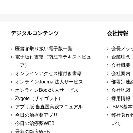
デジタルコンテンツ
会社情報
医書.jp取り扱い電子版一覧
会長メッ
電子版付書籍（南江堂テキストビュ
企業理念
ーア）
会社概要
オンラインアクセス権付き書籍
会社案内
オンラインJournal法人サービス
部署別連
オンラインBook法人サービス
会社地図
Zygote（ザイゴット）
採用情報
アプリ版 当直医実践マニュアル
ISMS基
今日の治療薬アプリ
弊社著作
今日の治療薬WEB
いて
最新の臨床WEB