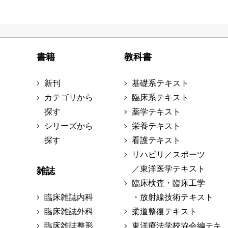
書籍
教科書
新刊
基礎系テキスト
カテゴリから
臨床系テキスト
探す
薬学テキスト
シリーズから
栄養テキスト
探す
看護テキスト
リハビリ／スポーツ
／東洋医学テキスト
雑誌
臨床検査・臨床工学
臨床雑誌内科
・放射線技術テキスト
臨床雑誌外科
柔道整復テキスト
臨床雑誌整形
東洋療法学校協会編テキ