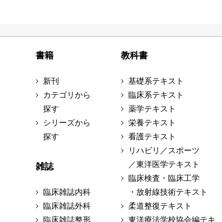
書籍
教科書
新刊
基礎系テキスト
カテゴリから
臨床系テキスト
探す
薬学テキスト
シリーズから
栄養テキスト
探す
看護テキスト
リハビリ／スポーツ
／東洋医学テキスト
雑誌
臨床検査・臨床工学
臨床雑誌内科
・放射線技術テキスト
臨床雑誌外科
柔道整復テキスト
臨床雑誌整形
東洋療法学校協会編テキ