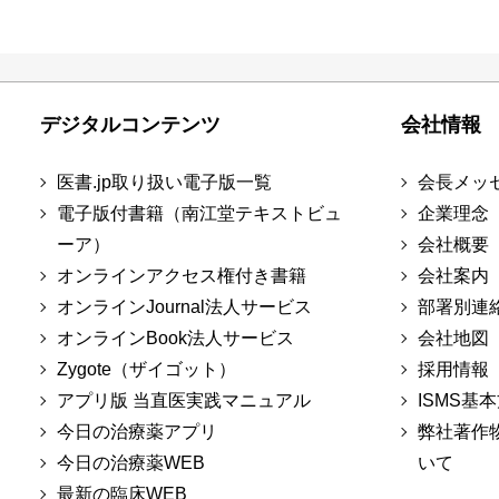
デジタルコンテンツ
会社情報
医書.jp取り扱い電子版一覧
会長メッ
電子版付書籍（南江堂テキストビュ
企業理念
ーア）
会社概要
オンラインアクセス権付き書籍
会社案内
オンラインJournal法人サービス
部署別連
オンラインBook法人サービス
会社地図
Zygote（ザイゴット）
採用情報
アプリ版 当直医実践マニュアル
ISMS基
今日の治療薬アプリ
弊社著作
今日の治療薬WEB
いて
最新の臨床WEB