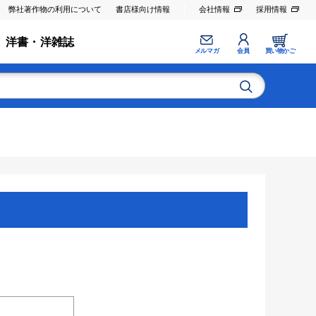
弊社著作物の利用について
書店様向け情報
会社情報
採用情報
洋書・洋雑誌
メルマガ
会員
買い物かご
。