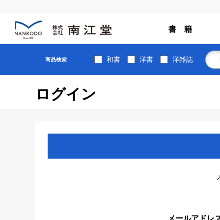
書 籍
和書
洋書
洋雑誌
商品検索
ログイン
メールアドレ