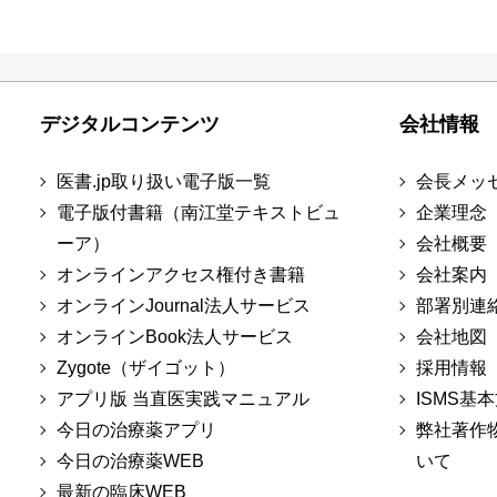
デジタルコンテンツ
会社情報
医書.jp取り扱い電子版一覧
会長メッ
電子版付書籍（南江堂テキストビュ
企業理念
ーア）
会社概要
オンラインアクセス権付き書籍
会社案内
オンラインJournal法人サービス
部署別連
オンラインBook法人サービス
会社地図
Zygote（ザイゴット）
採用情報
アプリ版 当直医実践マニュアル
ISMS基
今日の治療薬アプリ
弊社著作
今日の治療薬WEB
いて
最新の臨床WEB