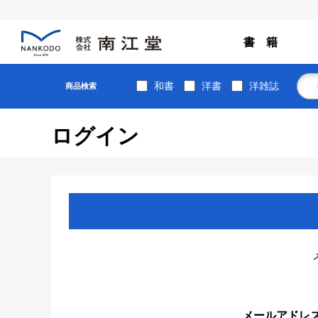
書 籍
和書
洋書
洋雑誌
商品検索
ログイン
メールアドレ