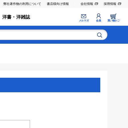
弊社著作物の利用について
書店様向け情報
会社情報
採用情報
洋書・洋雑誌
メルマガ
会員
買い物かご
。