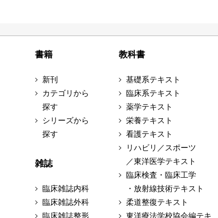
書籍
教科書
新刊
基礎系テキスト
カテゴリから
臨床系テキスト
探す
薬学テキスト
シリーズから
栄養テキスト
探す
看護テキスト
リハビリ／スポーツ
／東洋医学テキスト
雑誌
臨床検査・臨床工学
臨床雑誌内科
・放射線技術テキスト
臨床雑誌外科
柔道整復テキスト
臨床雑誌整形
東洋療法学校協会編テキ