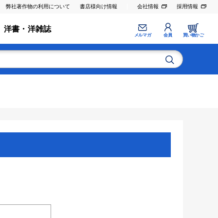
弊社著作物の利用について
書店様向け情報
会社情報
採用情報
洋書・洋雑誌
メルマガ
会員
買い物かご
。