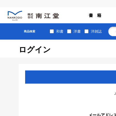
書 籍
和書
洋書
洋雑誌
商品検索
ログイン
メールアドレ