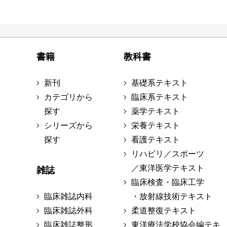
書籍
教科書
新刊
基礎系テキスト
カテゴリから
臨床系テキスト
探す
薬学テキスト
シリーズから
栄養テキスト
探す
看護テキスト
リハビリ／スポーツ
／東洋医学テキスト
雑誌
臨床検査・臨床工学
臨床雑誌内科
・放射線技術テキスト
臨床雑誌外科
柔道整復テキスト
臨床雑誌整形
東洋療法学校協会編テキ