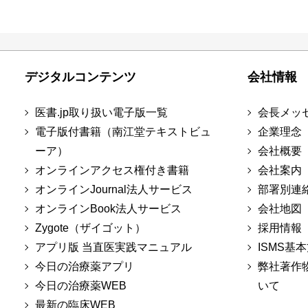
デジタルコンテンツ
会社情報
医書.jp取り扱い電子版一覧
会長メッ
電子版付書籍（南江堂テキストビュ
企業理念
ーア）
会社概要
オンラインアクセス権付き書籍
会社案内
オンラインJournal法人サービス
部署別連
オンラインBook法人サービス
会社地図
Zygote（ザイゴット）
採用情報
アプリ版 当直医実践マニュアル
ISMS基
今日の治療薬アプリ
弊社著作
今日の治療薬WEB
いて
最新の臨床WEB