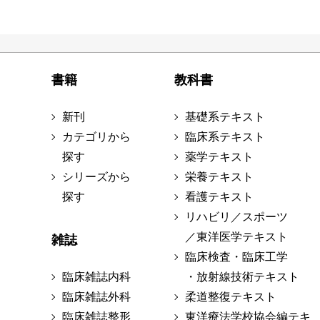
書籍
教科書
新刊
基礎系テキスト
カテゴリから
臨床系テキスト
探す
薬学テキスト
シリーズから
栄養テキスト
探す
看護テキスト
リハビリ／スポーツ
／東洋医学テキスト
雑誌
臨床検査・臨床工学
臨床雑誌内科
・放射線技術テキスト
臨床雑誌外科
柔道整復テキスト
臨床雑誌整形
東洋療法学校協会編テキ