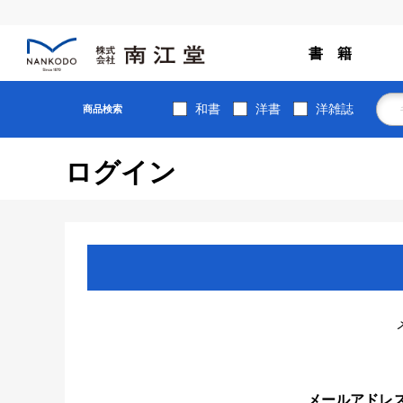
書 籍
和書
洋書
洋雑誌
商品検索
ログイン
メールアドレ