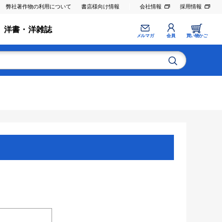
弊社著作物の利用について
書店様向け情報
会社情報
採用情報
洋書・洋雑誌
メルマガ
会員
買い物かご
。