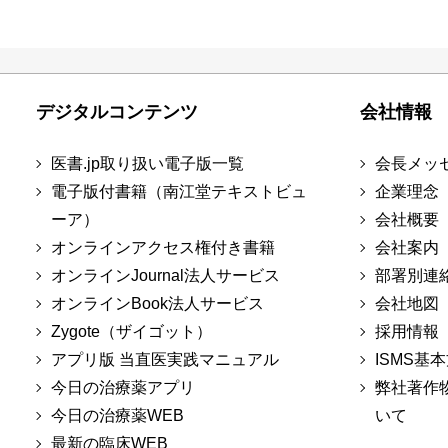
デジタルコンテンツ
会社情報
医書.jp取り扱い電子版一覧
会長メッ
電子版付書籍（南江堂テキストビュ
企業理念
ーア）
会社概要
オンラインアクセス権付き書籍
会社案内
オンラインJournal法人サービス
部署別連
オンラインBook法人サービス
会社地図
Zygote（ザイゴット）
採用情報
アプリ版 当直医実践マニュアル
ISMS基
今日の治療薬アプリ
弊社著作
今日の治療薬WEB
いて
最新の臨床WEB