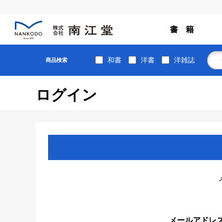
書 籍
和書
洋書
洋雑誌
商品検索
ログイン
メールアドレ