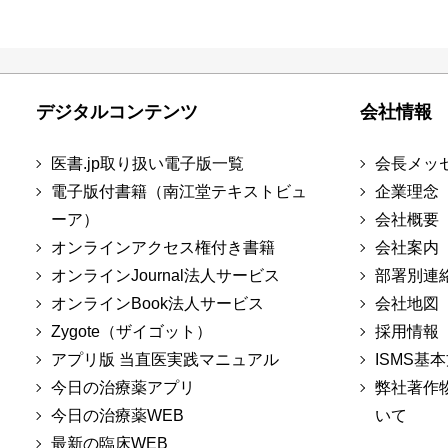
デジタルコンテンツ
会社情報
医書.jp取り扱い電子版一覧
会長メッ
電子版付書籍（南江堂テキストビュ
企業理念
ーア）
会社概要
オンラインアクセス権付き書籍
会社案内
オンラインJournal法人サービス
部署別連
オンラインBook法人サービス
会社地図
Zygote（ザイゴット）
採用情報
アプリ版 当直医実践マニュアル
ISMS基
今日の治療薬アプリ
弊社著作
今日の治療薬WEB
いて
最新の臨床WEB