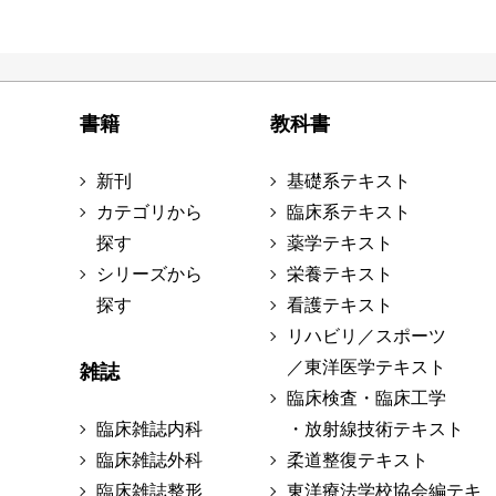
書籍
教科書
新刊
基礎系テキスト
カテゴリから
臨床系テキスト
探す
薬学テキスト
シリーズから
栄養テキスト
探す
看護テキスト
リハビリ／スポーツ
／東洋医学テキスト
雑誌
臨床検査・臨床工学
臨床雑誌内科
・放射線技術テキスト
臨床雑誌外科
柔道整復テキスト
臨床雑誌整形
東洋療法学校協会編テキ