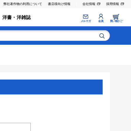
弊社著作物の利用について
書店様向け情報
会社情報
採用情報
洋書・洋雑誌
メルマガ
会員
買い物かご
。