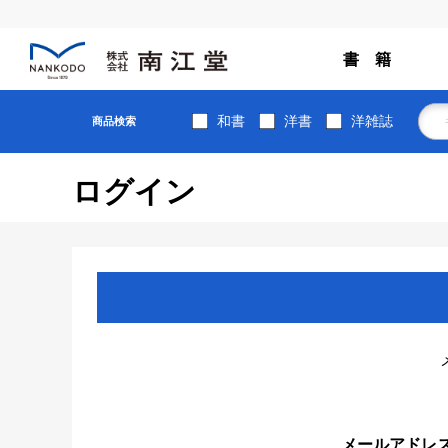
書 籍
和書
洋書
洋雑誌
商品検索
ログイン
メールアドレ