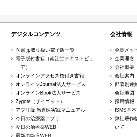
デジタルコンテンツ
会社情報
医書.jp取り扱い電子版一覧
会長メッ
電子版付書籍（南江堂テキストビュ
企業理念
ーア）
会社概要
オンラインアクセス権付き書籍
会社案内
オンラインJournal法人サービス
部署別連
オンラインBook法人サービス
会社地図
Zygote（ザイゴット）
採用情報
アプリ版 当直医実践マニュアル
ISMS基
今日の治療薬アプリ
弊社著作
今日の治療薬WEB
いて
最新の臨床WEB