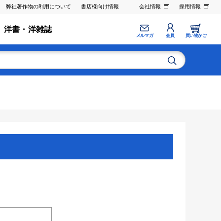
弊社著作物の利用について
書店様向け情報
会社情報
採用情報
洋書・洋雑誌
メルマガ
会員
買い物かご
。