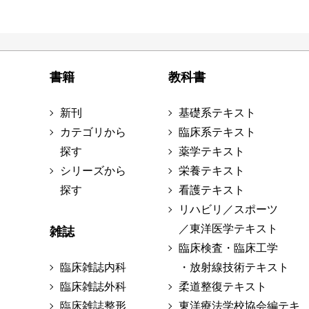
書籍
教科書
新刊
基礎系テキスト
カテゴリから
臨床系テキスト
探す
薬学テキスト
シリーズから
栄養テキスト
探す
看護テキスト
リハビリ／スポーツ
／東洋医学テキスト
雑誌
臨床検査・臨床工学
臨床雑誌内科
・放射線技術テキスト
臨床雑誌外科
柔道整復テキスト
臨床雑誌整形
東洋療法学校協会編テキ