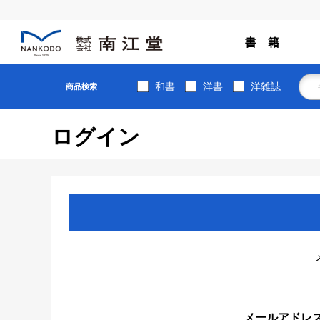
書 籍
和書
洋書
洋雑誌
商品検索
ログイン
メールアドレ