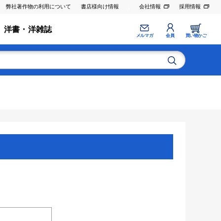
弊社著作物の利用について
書店様向け情報
会社情報
採用情報
洋書・洋雑誌
メルマガ
会員
買い物かご
。