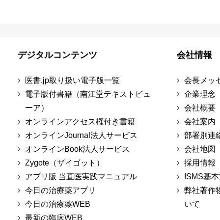
デジタルコンテンツ
会社情報
医書.jp取り扱い電子版一覧
会長メッ
電子版付書籍（南江堂テキストビュ
企業理念
ーア）
会社概要
オンラインアクセス権付き書籍
会社案内
オンラインJournal法人サービス
部署別連
オンラインBook法人サービス
会社地図
Zygote（ザイゴット）
採用情報
アプリ版 当直医実践マニュアル
ISMS基
今日の治療薬アプリ
弊社著作
今日の治療薬WEB
いて
最新の臨床WEB