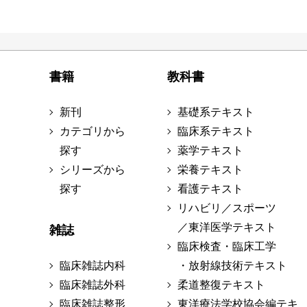
書籍
教科書
新刊
基礎系テキスト
カテゴリから
臨床系テキスト
探す
薬学テキスト
シリーズから
栄養テキスト
探す
看護テキスト
リハビリ／スポーツ
／東洋医学テキスト
雑誌
臨床検査・臨床工学
臨床雑誌内科
・放射線技術テキスト
臨床雑誌外科
柔道整復テキスト
臨床雑誌整形
東洋療法学校協会編テキ