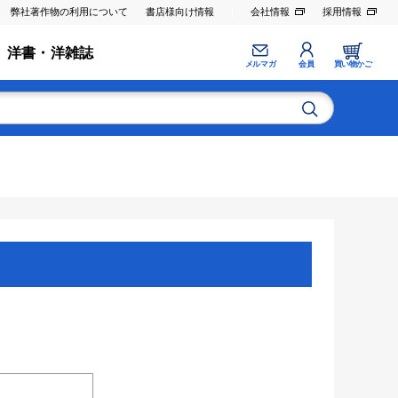
弊社著作物の利用について
書店様向け情報
会社情報
採用情報
洋書・洋雑誌
メルマガ
会員
買い物かご
。