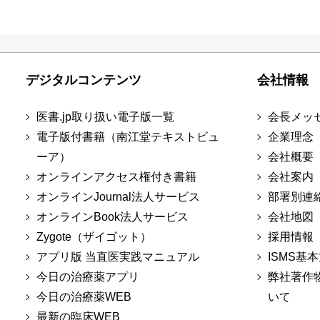
デジタルコンテンツ
会社情報
医書.jp取り扱い電子版一覧
会長メッ
電子版付書籍（南江堂テキストビュ
企業理念
ーア）
会社概要
オンラインアクセス権付き書籍
会社案内
オンラインJournal法人サービス
部署別連
オンラインBook法人サービス
会社地図
Zygote（ザイゴット）
採用情報
アプリ版 当直医実践マニュアル
ISMS基
今日の治療薬アプリ
弊社著作
今日の治療薬WEB
いて
最新の臨床WEB