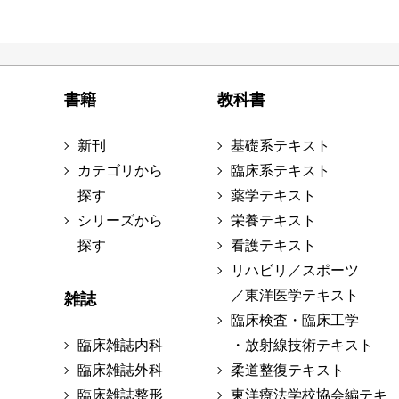
書籍
教科書
新刊
基礎系テキスト
カテゴリから
臨床系テキスト
探す
薬学テキスト
シリーズから
栄養テキスト
探す
看護テキスト
リハビリ／スポーツ
／東洋医学テキスト
雑誌
臨床検査・臨床工学
臨床雑誌内科
・放射線技術テキスト
臨床雑誌外科
柔道整復テキスト
臨床雑誌整形
東洋療法学校協会編テキ