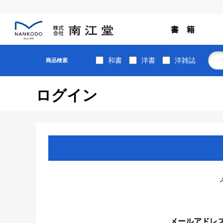
書 籍
和書
洋書
洋雑誌
商品検索
ログイン
メールアドレ