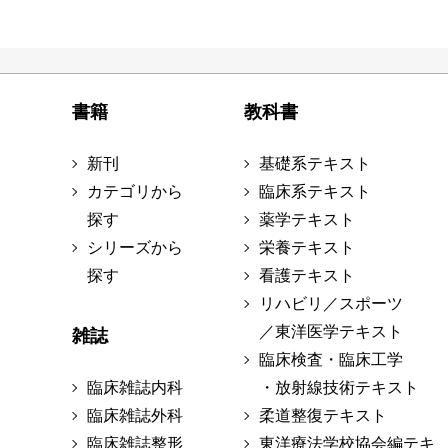
書籍
教科書
新刊
基礎系テキスト
カテゴリから
臨床系テキスト
探す
薬学テキスト
シリーズから
栄養テキスト
探す
看護テキスト
リハビリ／スポーツ
／東洋医学テキスト
雑誌
臨床検査・臨床工学
臨床雑誌内科
・放射線技術テキスト
臨床雑誌外科
柔道整復テキスト
臨床雑誌整形
東洋療法学校協会編テキ