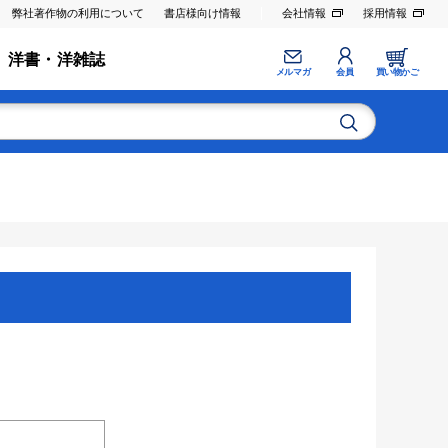
弊社著作物の利用について
書店様向け情報
会社情報
採用情報
洋書・洋雑誌
メルマガ
会員
買い物かご
。