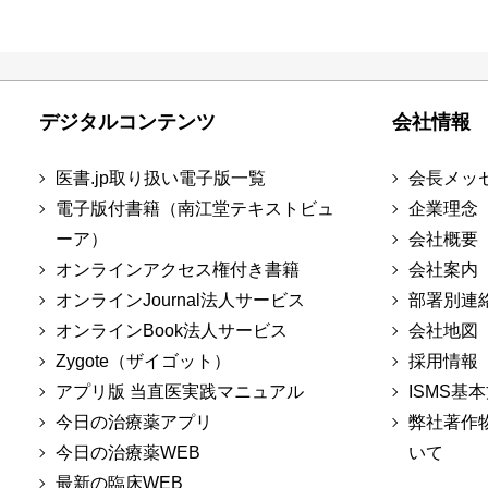
デジタルコンテンツ
会社情報
医書.jp取り扱い電子版一覧
会長メッ
電子版付書籍（南江堂テキストビュ
企業理念
ーア）
会社概要
オンラインアクセス権付き書籍
会社案内
オンラインJournal法人サービス
部署別連
オンラインBook法人サービス
会社地図
Zygote（ザイゴット）
採用情報
アプリ版 当直医実践マニュアル
ISMS基
今日の治療薬アプリ
弊社著作
今日の治療薬WEB
いて
最新の臨床WEB