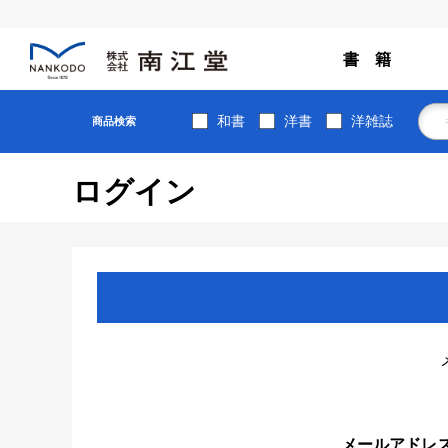
書 籍
和書
洋書
洋雑誌
商品検索
ログイン
メールアドレ