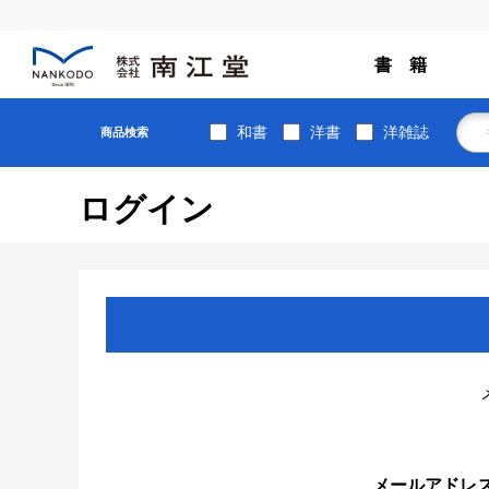
書 籍
和書
洋書
洋雑誌
商品検索
ログイン
メールアドレ