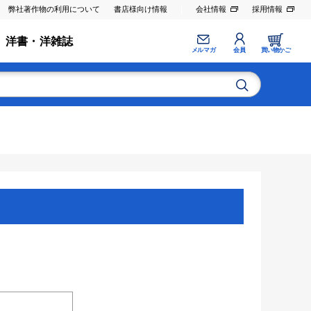
弊社著作物の利用について
書店様向け情報
会社情報
採用情報
洋書・洋雑誌
メルマガ
会員
買い物かご
。