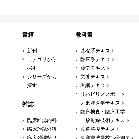
書籍
教科書
新刊
基礎系テキスト
カテゴリから
臨床系テキスト
探す
薬学テキスト
シリーズから
栄養テキスト
探す
看護テキスト
リハビリ／スポーツ
／東洋医学テキスト
雑誌
臨床検査・臨床工学
臨床雑誌内科
・放射線技術テキスト
臨床雑誌外科
柔道整復テキスト
臨床雑誌整形
東洋療法学校協会編テキ