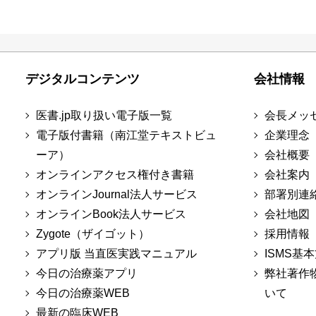
デジタルコンテンツ
会社情報
医書.jp取り扱い電子版一覧
会長メッ
電子版付書籍（南江堂テキストビュ
企業理念
ーア）
会社概要
オンラインアクセス権付き書籍
会社案内
オンラインJournal法人サービス
部署別連
オンラインBook法人サービス
会社地図
Zygote（ザイゴット）
採用情報
アプリ版 当直医実践マニュアル
ISMS基
今日の治療薬アプリ
弊社著作
今日の治療薬WEB
いて
最新の臨床WEB