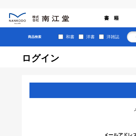
書 籍
和書
洋書
洋雑誌
商品検索
ログイン
メールアドレ