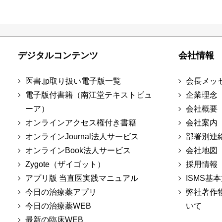
デジタルコンテンツ
会社情報
医書.jp取り扱い電子版一覧
会長メッ
電子版付書籍（南江堂テキストビュ
企業理念
ーア）
会社概要
オンラインアクセス権付き書籍
会社案内
オンラインJournal法人サービス
部署別連
オンラインBook法人サービス
会社地図
Zygote（ザイゴット）
採用情報
アプリ版 当直医実践マニュアル
ISMS基
今日の治療薬アプリ
弊社著作
今日の治療薬WEB
いて
最新の臨床WEB