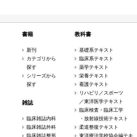
書籍
教科書
新刊
基礎系テキスト
カテゴリから
臨床系テキスト
探す
薬学テキスト
シリーズから
栄養テキスト
探す
看護テキスト
リハビリ／スポーツ
／東洋医学テキスト
雑誌
臨床検査・臨床工学
臨床雑誌内科
・放射線技術テキスト
臨床雑誌外科
柔道整復テキスト
臨床雑誌整形
東洋療法学校協会編テキ