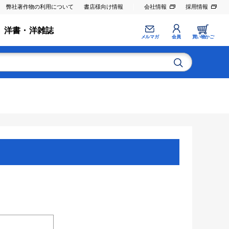
弊社著作物の利用について
書店様向け情報
会社情報
採用情報
洋書・洋雑誌
メルマガ
会員
買い物かご
。