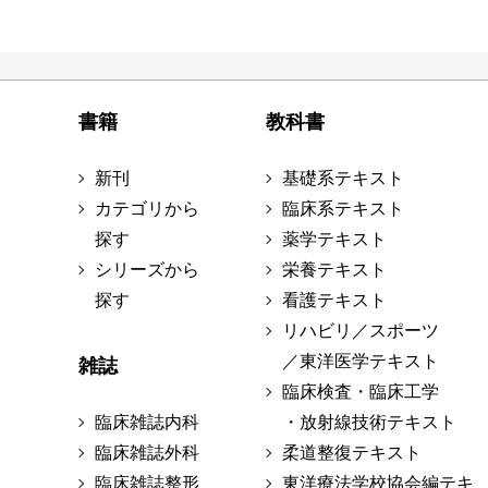
書籍
教科書
新刊
基礎系テキスト
カテゴリから
臨床系テキスト
探す
薬学テキスト
シリーズから
栄養テキスト
探す
看護テキスト
リハビリ／スポーツ
／東洋医学テキスト
雑誌
臨床検査・臨床工学
臨床雑誌内科
・放射線技術テキスト
臨床雑誌外科
柔道整復テキスト
臨床雑誌整形
東洋療法学校協会編テキ