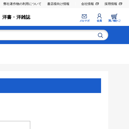
弊社著作物の利用について
書店様向け情報
会社情報
採用情報
洋書・洋雑誌
メルマガ
会員
買い物かご
。