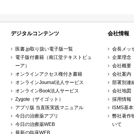
デジタルコンテンツ
会社情報
医書.jp取り扱い電子版一覧
会長メッ
電子版付書籍（南江堂テキストビュ
企業理念
ーア）
会社概要
オンラインアクセス権付き書籍
会社案内
オンラインJournal法人サービス
部署別連
オンラインBook法人サービス
会社地図
Zygote（ザイゴット）
採用情報
アプリ版 当直医実践マニュアル
ISMS基
今日の治療薬アプリ
弊社著作
今日の治療薬WEB
いて
最新の臨床WEB