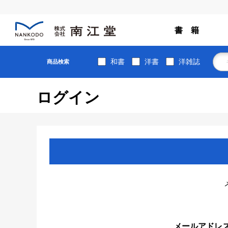
書 籍
和書
洋書
洋雑誌
商品検索
ログイン
メールアドレ