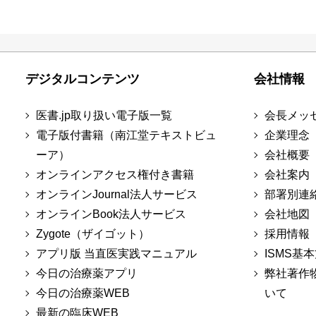
デジタルコンテンツ
会社情報
医書.jp取り扱い電子版一覧
会長メッ
電子版付書籍（南江堂テキストビュ
企業理念
ーア）
会社概要
オンラインアクセス権付き書籍
会社案内
オンラインJournal法人サービス
部署別連
オンラインBook法人サービス
会社地図
Zygote（ザイゴット）
採用情報
アプリ版 当直医実践マニュアル
ISMS基
今日の治療薬アプリ
弊社著作
今日の治療薬WEB
いて
最新の臨床WEB