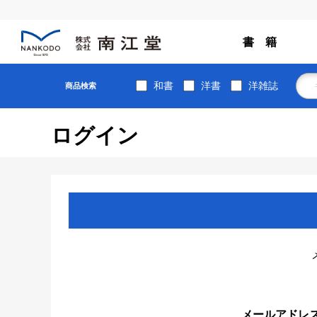
書 籍
和書
洋書
洋雑誌
商品検索
ログイン
メールアドレ