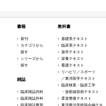
書籍
教科書
新刊
基礎系テキスト
カテゴリから
臨床系テキスト
探す
薬学テキスト
シリーズから
栄養テキスト
探す
看護テキスト
リハビリ／スポーツ
／東洋医学テキスト
雑誌
臨床検査・臨床工学
臨床雑誌内科
・放射線技術テキスト
臨床雑誌外科
柔道整復テキスト
臨床雑誌整形
東洋療法学校協会編テキ