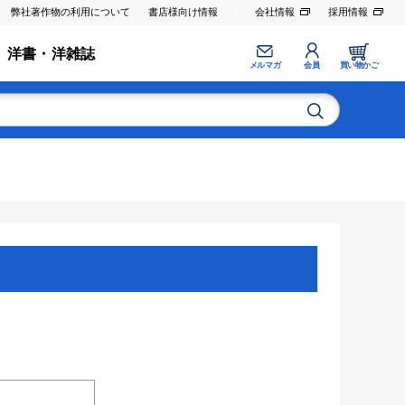
弊社著作物の利用について
書店様向け情報
会社情報
採用情報
洋書・洋雑誌
メルマガ
会員
買い物かご
。