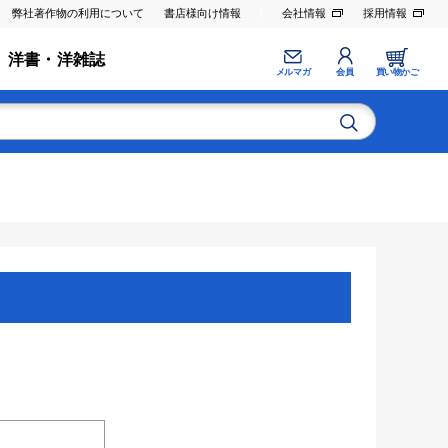
弊社著作物の利用について
書店様向け情報
会社情報
採用情報
洋書・洋雑誌
メルマガ
会員
買い物かご
。