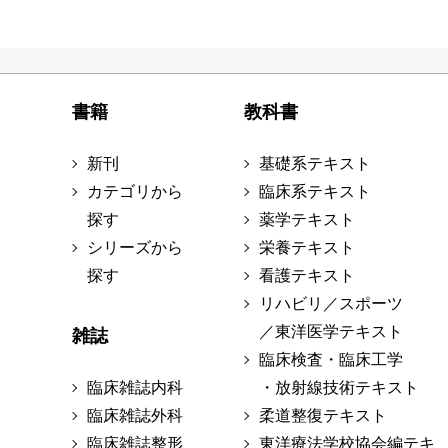
書籍
教科書
新刊
基礎系テキスト
カテゴリから
臨床系テキスト
探す
薬学テキスト
シリーズから
栄養テキスト
探す
看護テキスト
リハビリ／スポーツ
／東洋医学テキスト
雑誌
臨床検査・臨床工学
臨床雑誌内科
・放射線技術テキスト
臨床雑誌外科
柔道整復テキスト
臨床雑誌整形
東洋療法学校協会編テキ