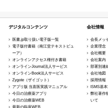
デジタルコンテンツ
会社情報
医書.jp取り扱い電子版一覧
会長メッ
電子版付書籍（南江堂テキストビュ
企業理念
ーア）
会社概要
オンラインアクセス権付き書籍
会社案内
オンラインJournal法人サービス
部署別連
オンラインBook法人サービス
会社地図
Zygote（ザイゴット）
採用情報
アプリ版 当直医実践マニュアル
ISMS基
今日の治療薬アプリ
弊社著作
今日の治療薬WEB
いて
最新の臨床WEB