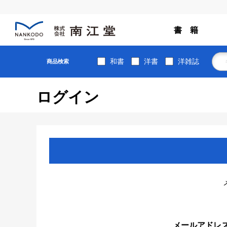
書 籍
和書
洋書
洋雑誌
商品検索
ログイン
メールアドレ