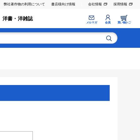
弊社著作物の利用について
書店様向け情報
会社情報
採用情報
洋書・洋雑誌
メルマガ
会員
買い物かご
。