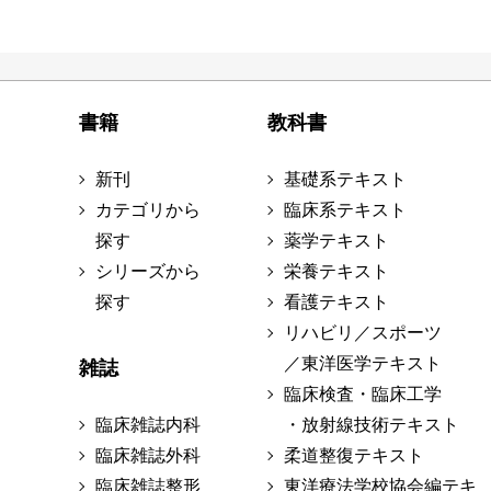
書籍
教科書
新刊
基礎系テキスト
カテゴリから
臨床系テキスト
探す
薬学テキスト
シリーズから
栄養テキスト
探す
看護テキスト
リハビリ／スポーツ
／東洋医学テキスト
雑誌
臨床検査・臨床工学
臨床雑誌内科
・放射線技術テキスト
臨床雑誌外科
柔道整復テキスト
臨床雑誌整形
東洋療法学校協会編テキ