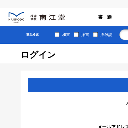
書 籍
和書
洋書
洋雑誌
商品検索
ログイン
メールアドレ