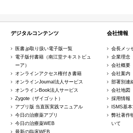
デジタルコンテンツ
会社情報
医書.jp取り扱い電子版一覧
会長メッ
電子版付書籍（南江堂テキストビュ
企業理念
ーア）
会社概要
オンラインアクセス権付き書籍
会社案内
オンラインJournal法人サービス
部署別連
オンラインBook法人サービス
会社地図
Zygote（ザイゴット）
採用情報
アプリ版 当直医実践マニュアル
ISMS基
今日の治療薬アプリ
弊社著作
今日の治療薬WEB
いて
最新の臨床WEB